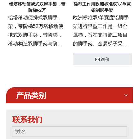
铝塔移动便携式双脚手架，带
轻型工作用欧洲标准双\/单宽
阶梯52万
铝制脚手架
铝塔移动便携式双脚手
欧洲标准双/单宽度铝脚手
架，带阶梯52万塔移动便
架进行轻型工作是一组金
携式双脚手架，带阶梯，
属梯，旨在支持施工项目
移动构造双脚手架与阶梯
的脚手架。金属梯子采用
梯子
双宽和单宽，因此它们可
询价
用于单脚手和双脚手架。
梯子设计为光明，但足以
容纳脚手架的重量。金属
梯设计用于脚手架，脚手
产品类别
架高于或更小。
联系我们