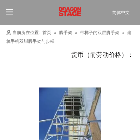
简体中文
Português
Pусский
当前所在位置:
首页
»
脚手架
»
带梯子的双层脚手架
»
建
Español
筑手机双脚脚手架与步梯
Français
货币（前劳动价格）：
العربية
English