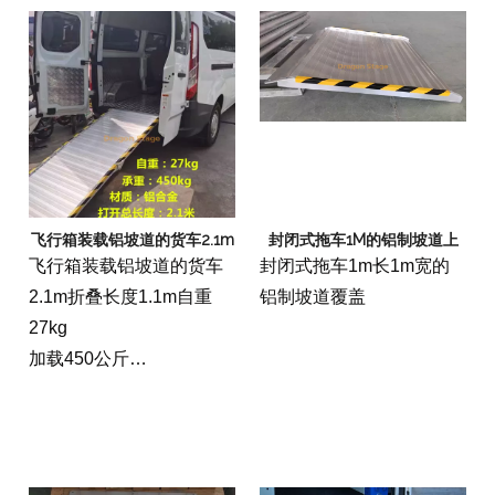
性和扶手。
当不同位置的表面可能差
异很大时，我们被要求提
供带有平台和可调节腿的
模块化解决方案。同样，
至少需要每天至少60个事
件进行每天安装和拆除，
飞行箱装载铝坡道的货车2.1m
封闭式拖车1M的铝制坡道上
因此坡道易于运输（包括
飞行箱装载铝坡道的货车
封闭式拖车1m长1m宽的
专用的手推车）至关重
2.1m折叠长度1.1m自重
铝制坡道覆盖
要，并且组件要尽可能
27kg
快，简单。
加载450公斤
总宽度85厘米
内部宽度80厘米