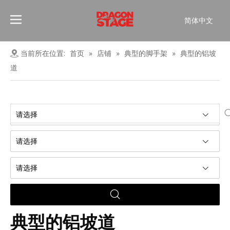
简体中文
Português
Pусский
当前所在位置:
首页
»
店铺
»
典型的脚手架
»
典型的铝坡
Español
道
Français
العربية
English
请选择
请选择
请选择
典型的铝坡道