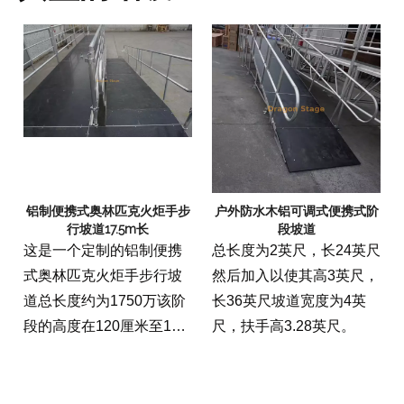
铝制便携式奥林匹克火炬手步
户外防水木铝可调式便携式阶
行坡道17.5m长
段坡道
这是一个定制的铝制便携
总长度为2英尺，长24英尺
式奥林匹克火炬手步行坡
然后加入以使其高3英尺，
道总长度约为1750万该阶
长36英尺坡道宽度为4英
段的高度在120厘米至140
尺，扶手高3.28英尺。
厘米之间的可变高度，我
们被要求确保两侧的最大
斜率为8％，完全防滑安全