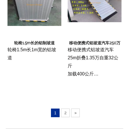
轮椅1.5m长的铝制坡道
移动便携式铝坡道汽车250万
轮椅1.5m长1m宽的铝坡
移动便携式铝坡道汽车
道
25m折叠1.35万自重32公
斤
加载400公斤
宽度为085万
1
2
»