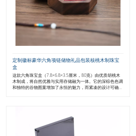
定制徽标豪华六角项链储物礼品包装核桃木制珠宝
盒
这款六角珠宝盒（7.8×6.8×3.5厘米，80克）由优质胡桃木
木制成，将自然优雅与实用存储融为一体。它的深棕色色调
和独特的谷物图案增加了永恒的魅力，而紧凑的设计可确保
轻松的便携性。功能包括安全封闭，可自定义的徽标选项
（激光/压花）以及用于个人存储或赠品的多功能用途。包
装在OPP袋和纸箱中，并带有1件式涂料，以柔性订购。组
织珠宝或创造品牌，发自内心的礼物的理想选择。