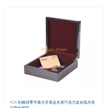
KSA 利雅得季节斋月开斋盒木质巧克力盒在线木质
日期盒模型