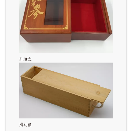
抽屉盒
滑动箱