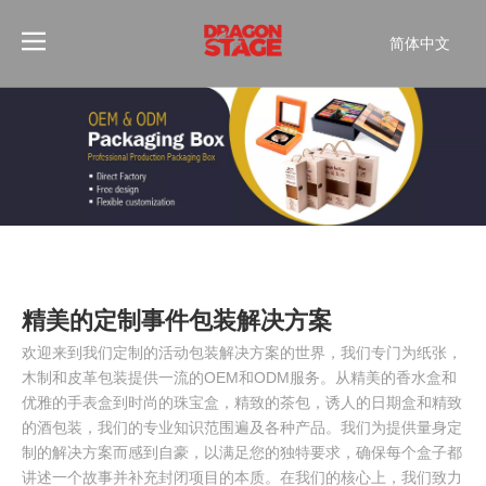
简体中文
Português
Pусский
Español
Français
العربية
English
精美的定制事件包装解决方案
欢迎来到我们定制的活动包装解决方案的世界，我们专门为纸张，
木制和皮革包装提供一流的OEM和ODM服务。从精美的香水盒和
优雅的手表盒到时尚的珠宝盒，精致的茶包，诱人的日期盒和精致
的酒包装，我们的专业知识范围遍及各种产品。我们为提供量身定
制的解决方案而感到自豪，以满足您的独特要求，确保每个盒子都
讲述一个故事并补充封闭项目的本质。在我们的核心上，我们致力