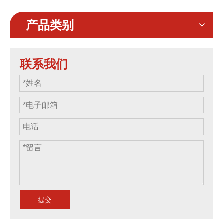
水，易于组装PVC舞池，
可以在任何室内或室外设
产品类别
施。有16种不同的颜色可
供选择。舞池易于组装，
可以安装在不到10分钟的
联系我们
时间内。
提交