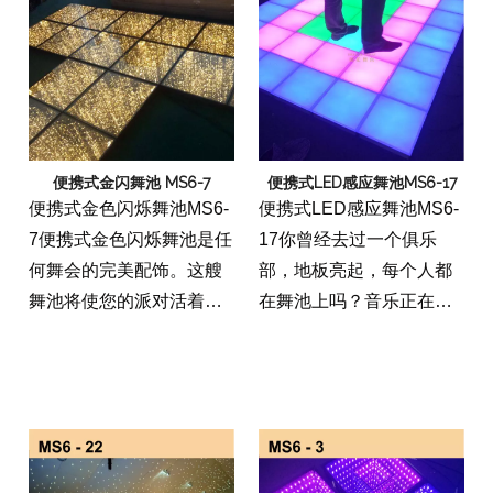
的特殊类型的橡胶材料制
成。您可以创建自己的定
制舞池，或者您可以从公
司订购预先制造的设计。
该公司还将免费将地板运
送给您。它易于组装，非
便携式金闪舞池 MS6-7
便携式LED感应舞池MS6-17
常适合各种活动。
便携式金色闪烁舞池MS6-
便携式LED感应舞池MS6-
7便携式金色闪烁舞池是任
17你曾经去过一个俱乐
何舞会的完美配饰。这艘
部，地板亮起，每个人都
舞池将使您的派对活着，
在舞池上吗？音乐正在碰
令人着迷的金色星星和黑
撞，灯闪烁？如果你有的
线。用这个楼层，你可以
话，那么你知道它是多么
让任何一方更有乐趣。便
美好的时光。便携式LED
携式金色闪烁的舞池易于
感应舞池是便携式舞池，
组装，无法在不使用时存
可提供同样的经验，无需
储。坚固的塑料材料将确
俱乐部。这个楼层易于设