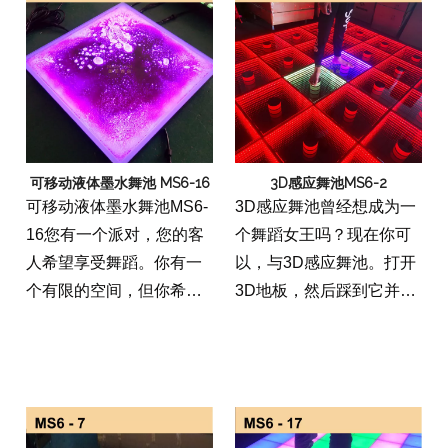
变颜色，房间将被转化为
何一方的完美，无论是狂
神奇的世界。
欢，生日聚会还是俱乐
部。
可移动液体墨水舞池 MS6-16
3D感应舞池MS6-2
可移动液体墨水舞池MS6-
3D感应舞池曾经想成为一
16您有一个派对，您的客
个舞蹈女王吗？现在你可
人希望享受舞蹈。你有一
以，与3D感应舞池。打开
个有限的空间，但你希望
3D地板，然后踩到它并观
每个人都能够炫耀他们的
察，因为你的动作立即转
动作。可移动的液体墨水
移到屏幕上！无论你是跳
舞池怎么样？这种地板可
舞女王吗，3D感应舞池都
以在室内或室外使用，由
肯定是任何一方的一个很
一种可以用干擦标记写入
好的补充。