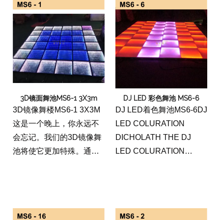
常棒。立方体由高质量，
璃厚10毫米，设计耐用。
轻质和耐用的材料构成，
它具有黑色反射表面，这
设计用于承受频繁使用的
意味着您可以用不同的颜
磨损和撕裂。该产品易于
色点亮地板，而不会反射
组装和分解，这使其成为
太多的光线。它是防水
始终在旅途中的人。多维
的，不会被水或液体损
数据集是通用的，可以用
坏。玻璃不易破裂，可以
3D镜面舞池MS6-1 3X3m
DJ LED 彩色舞池 MS6-6
于许多不同类型的事件，
用肥皂和水清洗。
3D镜像舞楼MS6-1 3X3M
DJ LED着色舞池MS6-6DJ
包括音乐节，DJ表演和阶
这是一个晚上，你永远不
LED COLURATION
段。它具有光滑和现代设
会忘记。我们的3D镜像舞
DICHOLATH THE DJ
计，一定是给您的观众留
池将使它更加特殊。通过
LED COLURATION
下深刻印象。舞蹈舞台
反射镜子的3D设计，这是
DICHOL底板是让派对开
LED显示DJ阶段3D魔法立
一个令人眼花缭乱的景
始的完美方式。舞池由
方体非常适合需要一种在
象。用右边照明，舞池将
LED灯构成，可设置为任
舞台上显示他们的工作的
是一个惊人的景象。通过
何颜色，有超过1600万种
DJ或乐队。
LED照明系统，反射将改
颜色可供选择。楼层是任