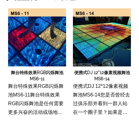
舞台特殊效果RGB闪烁舞池
便携式DJ 12*12像素视频舞池
MS6-11
MS6-14
舞台特殊效果RGB闪烁舞
便携式DJ 12*12像素视频
池MS6-11舞台特殊效果
舞池MS6-14您是否曾经去
RGB闪烁舞池是任何需要
过俱乐部并看到一群人站
更多兴奋的活动或场地的
在一个圈子里？如果是这
完美补充。这个耐用的舞
样，那么您已经看到了一
池具有内置的音响系统，
个舞池。该产品是一种便
RGB灯和插入式绳索。该
携式舞池，可以在几分钟