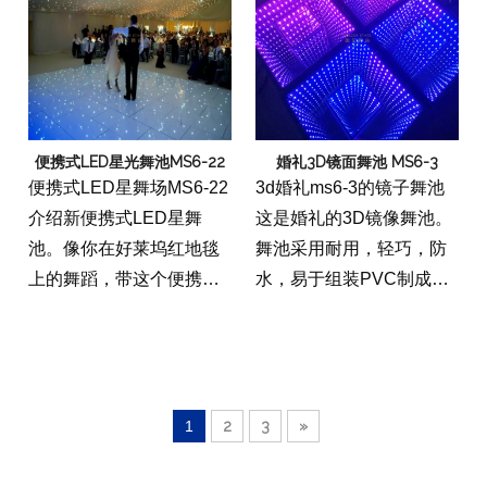
保您的舞池耐用，持久持
置，可以在室内或室外使
久。
用。灯由感应电动机供
电，地板由耐用的PVC材
料制成。用这个楼层，您
可以在任何地方拥有自己
便携式LED星光舞池MS6-22
婚礼3D镜面舞池 MS6-3
的私人派对。
便携式LED星舞场MS6-22
3d婚礼ms6-3的镜子舞池
介绍新便携式LED星舞
这是婚礼的3D镜像舞池。
池。像你在好莱坞红地毯
舞池采用耐用，轻巧，防
上的舞蹈，带这个便携式
水，易于组装PVC制成。
舞池，会让你感觉像一个
舞池可以在任何室内或室
明星。这种耐用的舞池采
外位置设置。有16种不同
用充气材料制成，足以容
的颜色可供选择。舞池易
纳600磅。使用充气楼层在
于组装，可以安装在不到
1
2
3
»
任何地方建立一个即兴舞
10分钟的时间内。婚纱3D
会！
镜舞池是耐用，轻巧，防