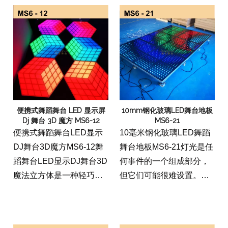
舞池的尺寸为15'x 15'，非
内设置。该产品非常适合
常适合大型场所。舞台特
任何室外活动或室内活
殊效果RGB闪烁舞池非常
动，对于永久性舞池而言
适合任何场合，无论是聚
太小。
会，婚礼还是俱乐部。
便携式舞蹈舞台 LED 显示屏
10mm钢化玻璃LED舞台地板
Dj 舞台 3D 魔方 MS6-12
MS6-21
便携式舞蹈舞台LED显示
10毫米钢化玻璃LED舞蹈
DJ舞台3D魔方MS6-12舞
舞台地板MS6-21灯光是任
蹈舞台LED显示DJ舞台3D
何事件的一个组成部分，
魔法立方体是一种轻巧，
但它们可能很难设置。这
耐用，易于组装产品，对
种钢化玻璃舞池设计用于
于需要一种在舞台上显示
放置在任何表面上，为您
他们的工作的DJ和乐队非
提供平坦的表面亮起。玻