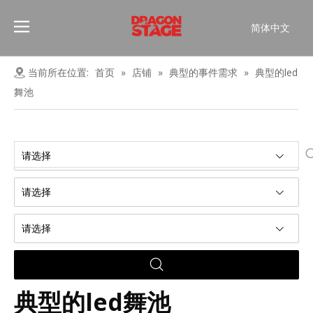
简体中文
Português
Pусский
当前所在位置:
首页
»
店铺
»
典型的事件需求
»
典型的led
Español
舞池
Français
العربية
English
请选择
请选择
请选择
典型的led舞池