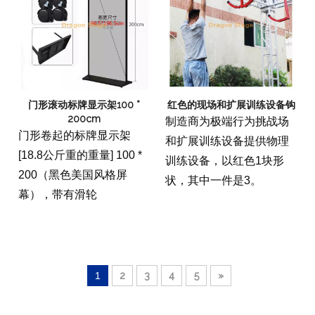
门形滚动标牌显示架100 *
红色的现场和扩展训练设备钩
200cm
制造商为极端行为挑战场
门形卷起的标牌显示架
和扩展训练设备提供物理
[18.8公斤重的重量] 100 *
训练设备，以红色1块形
200（黑色美国风格屏
状，其中一件是3。
幕），带有滑轮
1
2
3
4
5
»