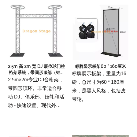
证。立即购买专业索具！
2.5m 高 2m 宽 DJ 展位球门柱
标牌显示板架60 * 160厘米
桁架系统，带圆形顶部（铝插
标牌展示板架，重量为16
口桁架）
2.5m×2m专业DJ台桁架，
磅，总尺寸为60 * 160厘
带圆形顶环。非常适合移
米，是黑人风格，包括皮
动 DJ、俱乐部、婚礼和活
带轮。
动 - 快速设置、现代外
观。