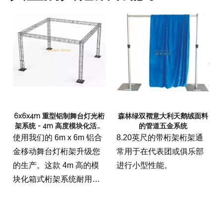
6x6x4m 重型铝制舞台灯光桁
森林绿双褶意大利天鹅绒面料
架系统 - 4m 高度模块化活动
的管道五金系统
箱桁架
使用我们的 6m x 6m 铝合
8.20英尺的带桁架桁架通
金移动舞台灯桁架升级您
常用于在代表团或俱乐部
的生产。这款 4m 高的模
进行小型性能。
块化箱式桁架系统耐用、
轻便，非常适合音乐会、
贸易展览和户外活动。易
于组装并经过 TUV 安全认