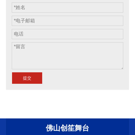
提交
佛山创笙舞台