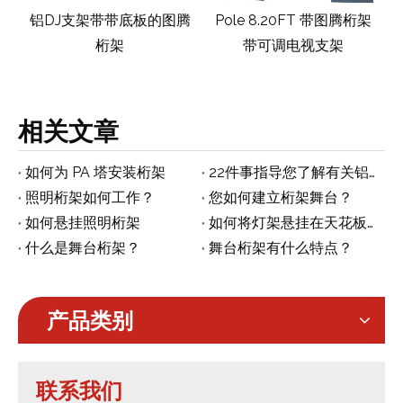
腾
铝DJ支架带带底板的图腾
Pole 8.20FT 带图腾桁架
桁架
带可调电视支架
相关文章
如何为 PA 塔安装桁架
22件事指导您了解有关铝事件舞台照明桁架的知识
照明桁架如何工作？
您如何建立桁架舞台？
如何悬挂照明桁架
如何将灯架悬挂在天花板上
什么是舞台桁架？
舞台桁架有什么特点？
产品类别
联系我们