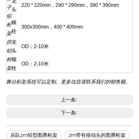
龙
220 * 220mm，290 * 290mm，390 * 390mm
子
头
铝
螺
桁
300x300mm，400 * 400mm
栓
架
拱
龙
OD：2-10米
铝
头
桁
螺
OD：2-10米
架
栓
舞台桁架系统可以定制。更多信息请联系我们的销售额。
上一条:
下一条:
乐队2m轻型图腾桁架
2m带有移动头的图腾桁架