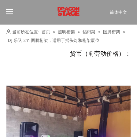
简体中文
Português
Pусский
当前所在位置:
首页
»
照明桁架
»
铝桁架
»
图腾桁架
»
Español
DJ 乐队 2m 图腾桁架，适用于摇头灯和桁架展位
Français
货币（前劳动价格）：
العربية
English