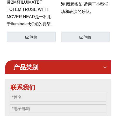
带2M杆ILUIMATET
迎 图腾桁架 适用于小型活
TOTEM TRUSE WITH
动和表演的乐队。
MOVER HEAD是一种用
于iluminated灯光的典型桁
架，特别是对于移动头
询价
询价
灯，它是用于室内小频段
的性能。
产品类别
联系我们