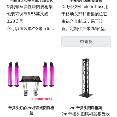
可调节6.56英尺或3.28英尺
于摇头灯和桁架展位
铝制螺丝弹性塔图腾桁架
DJ乐队2M Totem Truss用
包装可调节6.56英尺或
于移动头部和桁架展位它
3.28英尺
由铝合金制成，易于设
它可以组装单个2米（6.56
置。定制生产带2M轻型图
英尺）平台或1米（3.2英
腾桁架，8.20英尺移动头
询价
尺）塔。
部图腾桁架等长度。
带摇头灯的2m杆发光图腾桁
2m 带摇头图腾桁架
架
2m 带摇头图腾桁架很受欢