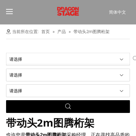
简体中文
Português
Pусский
当前所在位置:
首页
»
产品
»
带动头2m图腾桁架
Español
Français
العربية
请选择
English
请选择
请选择
带动头2m图腾桁架
也许您是
带动头2m图腾桁架
采购经理，正在寻找高品质的