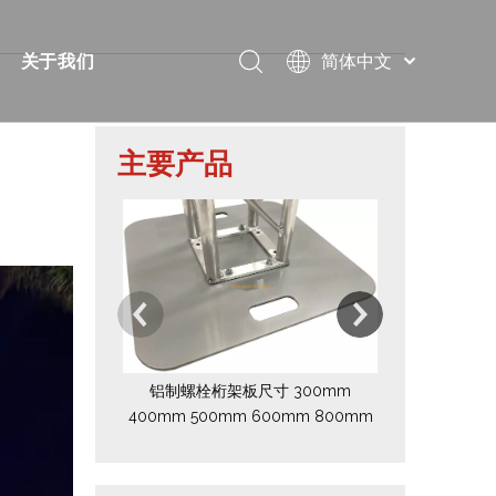
简体中文
关于我们
Português
视频
简短的
Pусский
主要产品
Español
案
常问问题
证书
Français
下载
展览
العربية
8x8 米户外 
台，
English
解决方案
消息
教堂
联系我们
铝制螺栓桁架板尺寸 300mm
400mm 500mm 600mm 800mm