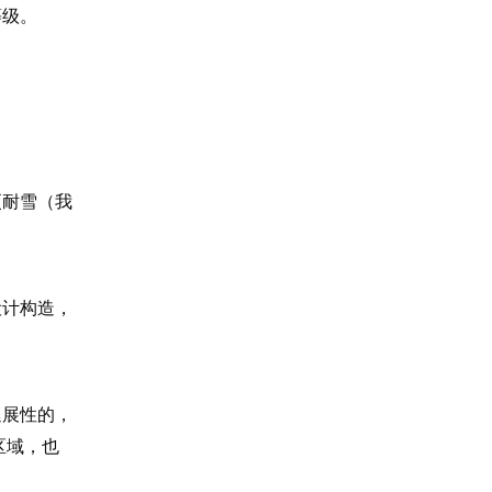
等级。
更耐雪（我
设计构造，
延展性的，
区域，也