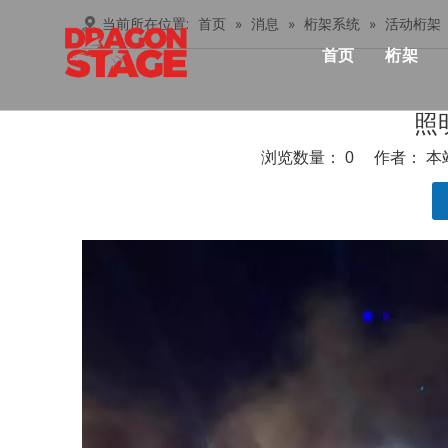
当前所在位置:
首页
»
消息
»
桁架系统
»
活动桁架
首页
桁架
产品中心
Lay
照
俱乐
浏览数量：
0
作者： 本站
桁架
忍者
["facebook","line","pinterest","twitter","linkedin","w
铝桁