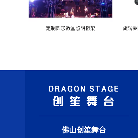
教堂照明桁架
旋转圈桁架 起重桁架出售 A6-1.5M
佛山创笙舞台