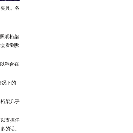
动夹具。各
用照明桁架
能会看到照
可以耦合在
情况下的
光桁架几乎
可以支撑任
更多的话。