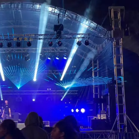
相关舞台产品
派对活动需求
事件需要价格
舞台工具和配件
事件包装盒
飞行案例价格
婚礼珠宝
舞台机械价格
事件帐篷价格
铝制支架价格
典型产品