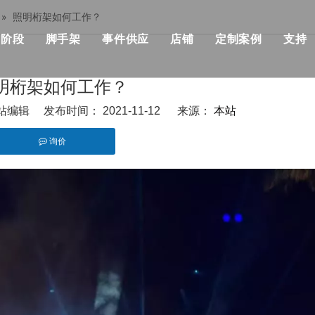
»
照明桁架如何工作？
阶段
脚手架
事件供应
店铺
定制案例
支持
her桁架
模块化阶段
单个脚手架
流行
模块化舞台价格
建筑与施工
明桁架如何工作？
部桁架
快速舞台
铝制脚手架
优点
快速舞台价格
KSA事件解决方
本站
编辑 发布时间： 2021-11-12 来源：
设计产品清单
管道阶段
可折叠的脚手架
机械
事件级价格
音乐会与活动
询价
战士桁架系统
铁阶段
双脚手架与攀登梯子
飞行箱
标准照明桁架价格
非洲活动与聚会
hatsapp","wechat"]
架
圆场
用步梯双脚手架
事件帐篷
屋顶桁架价格
俱乐部与婚礼，
正方形舞台
双脚手架与45度梯子
活动表和椅子
桁架相关产品价格
展览及摊位
跑道舞台
铝制梯子
事件LED显示
舞台照明价格
户外舞台
铝制工作平台
活动用品
舞台音价