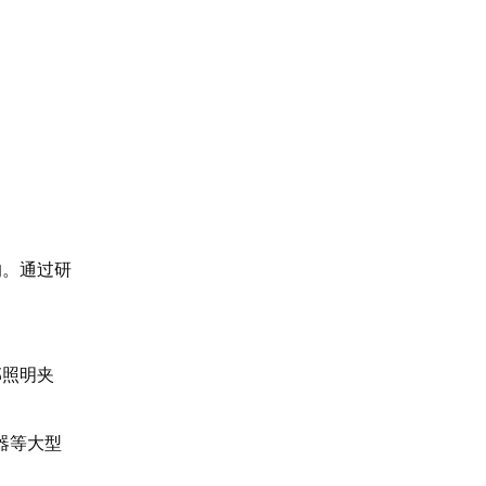
响。通过研
部照明夹
器等大型