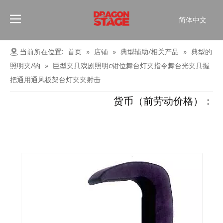
简体中文
Português
Pусский
当前所在位置:
首页
»
店铺
»
典型辅助/相关产品
»
典型的
Español
照明夹/钩
»
巨型夹具戏剧照明c钳位舞台灯夹指令舞台光夹具握
Français
把通用通风板架台灯夹夹射击
العربية
货币（前劳动价格）：
English