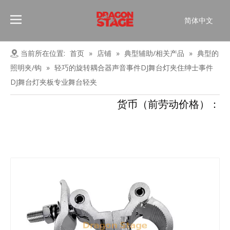
简体中文
Português
Pусский
当前所在位置:
首页
»
店铺
»
典型辅助/相关产品
»
典型的
Español
照明夹/钩
»
轻巧的旋转耦合器声音事件DJ舞台灯夹住绅士事件
Français
DJ舞台灯夹板专业舞台轻夹
العربية
货币（前劳动价格）：
English