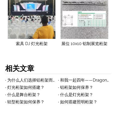
显
索具 DJ 灯光桁架
展位 10x10 铝制展览桁架
相关文章
为什么人们选择铝桁架而不是铁桁架
和我一起四年——Dragontruss Company
灯光桁架如何搭建？
铝桁架如何保养？
什么是舞台桁架？
什么是灯光桁架？
轻型桁架如何保养？
如何搭建照明桁架？