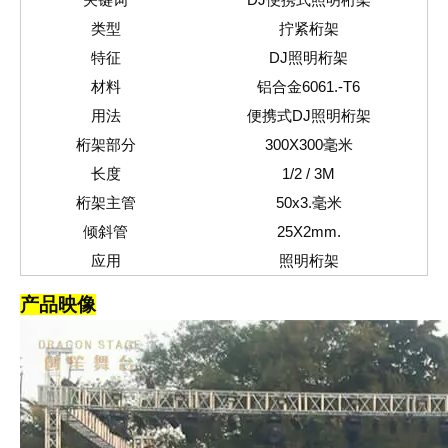
类型
拧紧
桁架
特征
DJ照明桁架
材料
铝合金6061.
-T6
用法
便携式DJ照明桁架
桁架部分
3
00
X3
00
毫米
长度
1/2 / 3M
桁架主管
5
0x3.
毫米
倾斜管
25
X2mm.
应用
照明桁架
产品映像