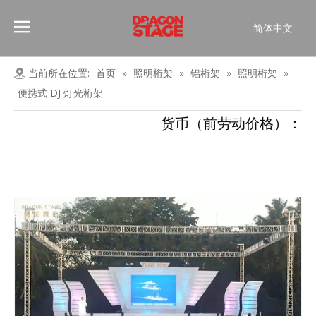
简体中文
Português
Pусский
当前所在位置:
首页
»
照明桁架
»
铝桁架
»
照明桁架
»
Español
便携式 DJ 灯光桁架
Français
货币（前劳动价格）：
العربية
English