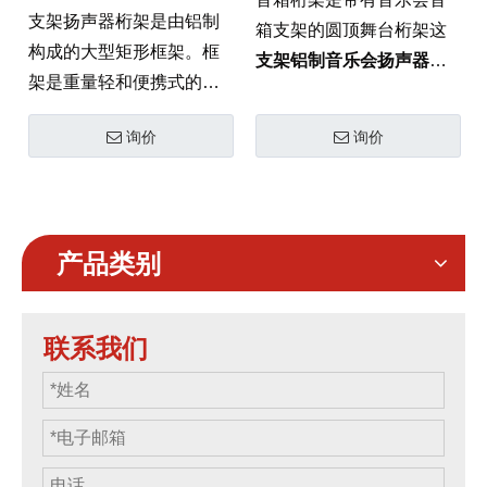
支架扬声器桁架是由铝制
箱支架的圆顶舞台桁架这
构成的大型矩形框架。框
支架铝制音乐会扬声器桁
架是重量轻和便携式的，
架
是一种高性能垂直支撑
具有独特的设计，可以快
系统，专为大规模制作中
询价
询价
速组装和拆卸它。框架由
的线阵列扬声器安装而设
铝制成，使其轻巧和耐
计。它由高强度 6082-T6
用。它非常适合任何户外
铝制成，结合了卓越的稳
活动，音乐会或派对。
定性和 模块化设计，为用
产品类别
户提供安全、高信用的音
频支持平台 音乐会和活动
舞台解决方案.
联系我们