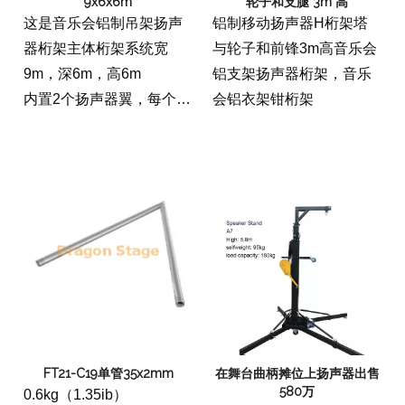
9x6x6m
轮子和支腿 3m 高
这是音乐会铝制吊架扬声
铝制移动扬声器H桁架塔
器桁架主体桁架系统宽
与轮子和前锋3m高音乐会
9m，深6m，高6m
铝支架扬声器桁架，音乐
内置2个扬声器翼，每个
会铝衣架钳桁架
2m
FT21-C19单管35x2mm
在舞台曲柄摊位上扬声器出售
580万
0.6kg（1.35ib）