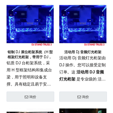
铝制 DJ 展位桁架系统（H 型
活动用 Dj 音频灯光桁架
框架灯光桁架，带用于 DJ 设
活动用 Dj 音频灯光桁架由
置的台梁）
铝质 DJ 台桁架系统，采
DJ 操作。您可以接受定制
用 H 型框架结构和集成台
订单。这
活动用 DJ 音频
梁，用于照明和设备支
灯光桁架
是专业级的 活动
撑。具有稳定且易于安装
桁架 专为同时装备高保真
的设计，非常适合 DJ 设
声音和动态灯光而设计的
询价
询价
置、小型活动和便携式舞
系统。它由航空级 6082-
台应用。
T6 铝制成，具有结构完整