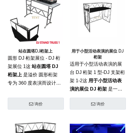
DJ 设备和照明设备所需。
灯，使其成为终极移动设
备 音乐会和活动舞台解决
方案.
站在圆塔DJ桁架上
用于小型活动表演的展位 DJ
桁架
圆形 DJ 桁架展位 - DJ 桁
适用于小型活动表演的展
架展位 1这
站在圆塔 DJ
台 DJ 桁架 1 型-DJ 支架桁
桁架上
是溢价 圆形桁架
架 1-2这
用于小型活动表
专为 360 度表演而设计的
演的展位 DJ 桁架
是一个
系统。该塔式配置由航空
紧凑且高度通用的 活动桁
航天级 6082-T6 铝材制
询价
询价
架 专为私密场所量身定制
成，具有高冲击力 音乐会
的系统。这种轻型展位设
和活动舞台解决方案，让
置由航空级 6082-T6 铝制
DJ 和表演者集中展示，同
成，提供专业的 负载能力
时支持专业灯光和 AV 设