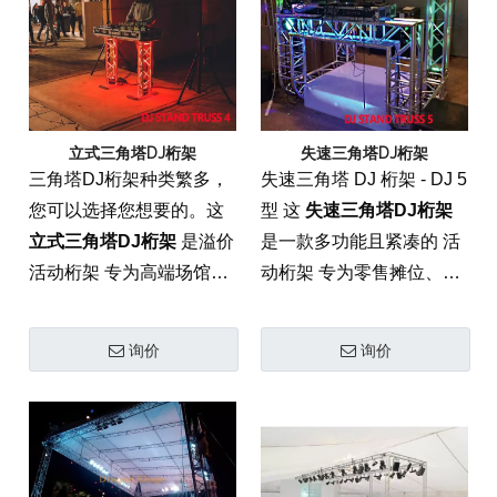
设备。
其成为必不可少的 音乐会
和活动舞台解决方案 适合
移动娱乐人士。
立式三角塔DJ桁架
失速三角塔DJ桁架
三角塔DJ桁架种类繁多，
失速三角塔 DJ 桁架 - DJ 5
您可以选择您想要的。这
型 这
失速三角塔DJ桁架
立式三角塔DJ桁架
是溢价
是一款多功能且紧凑的 活
活动桁架 专为高端场馆的
动桁架 专为零售摊位、贸
垂直支撑和装饰索具而设
易展览摊位和移动 DJ 设
计。该塔采用飞机级铝材
置而设计的解决方案。这
询价
询价
制成，为照明和音频设备
种高级铝制系统具有独特
提供卓越的稳定性，使其
的三角形轮廓，在轻质便
成为任何专业人士的重要
携性和结构性之间实现了
组成部分 音乐会和活动舞
完美平衡 负载能力，确保
台解决方案.
任何中小型活动的专业美