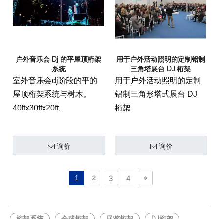
感。
户外音乐会 Dj 的平屋顶桁架
用于户外活动照明的定制铝制
系统
三角塔展台 DJ 桁架
室外音乐会dj阶段的平的
用于户外活动照明的定制
屋顶桁架系统与树木。
铝制三角形塔式展台 DJ
40ftx30ftx20ft。
桁架
询价
询价
1
2
3
4
»
桁架系统
全球桁架
展览桁架
DJ桁架