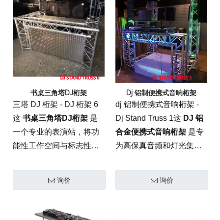
性和 负载能力 需要重型线
阵列和复杂的 舞台灯.
书桌三角塔DJ桁架
Dj 铝制便携式音响桁架
三塔 DJ 桁架 - DJ 桁架 6
dj 铝制便携式音响桁架 -
这
书桌三角塔DJ桁架
是
Dj Stand Truss 1这
DJ 铝
一个专业的表演站，将功
合金便携式音响桁架
是专
能性工作空间与标志性的
为高保真音频和灯光集成
垂直塔楼融为一体。该集
而设计的专业索具解决方
成式系统由高级 6082-T6
案。这种轻质而重型的系
询价
询价
铝制成 活动桁架 系统提供
统由航空级 6082-T6 铝制
时尚的三角形美感，同时
成，提供必要的 负载能力
提供专业的 负载能力 重型
对于专业演讲者和 舞台