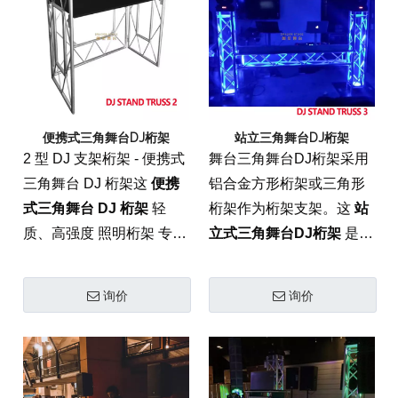
为了 舞台灯 和 DJ 设备，
备。
同时保持时尚、现代的美
感。
便携式三角舞台DJ桁架
站立三角舞台DJ桁架
2 型 DJ 支架桁架 - 便携式
舞台三角舞台DJ桁架采用
三角舞台 DJ 桁架这
便携
铝合金方形桁架或三角形
式三角舞台 DJ 桁架
轻
桁架作为桁架支架。这
站
质、高强度 照明桁架 专为
立式三角舞台DJ桁架
是一
移动娱乐人士设计的解决
种结构紧凑、高强度 照明
方案。这些三角形桁架采
桁架 专为现代 DJ 台和表
询价
询价
用优质 6082-T6 铝材制
演舞台设计的系统。由航
成，实现了美观优雅和结
空级 6082-T6 铝材制成，
构完整性的完美平衡，为
其三角形轮廓提供优雅的
负载能力 为了 舞台灯 和
美感和高效 负载能力，使