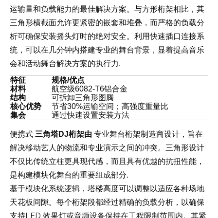
运输量和负载能力的最佳解决方案。与方形桁架相比，其
负载分
三角形横截面允许更紧密的嵌套和堆叠，而严格的
析
摇头灯时的绝对安全
连接系
可确保安装
。利用快速插口
统
音乐
，可以在几分钟内搭建专业的舞台背景，显着提高
会和活动舞台解决方案的执行力
.
特征
规格/优点
材料
航空级6082-T6铝合金
结构
可拆卸三角形图腾
核心优势
节省30%运输空间；高强度重量比
安装方法
集会
通过快速设置
设计，
便携式
三角塔DJ桁架由
专业舞台桁架制造商
旨在
解决移动艺人的物流和专业演示之间的冲突。三角形设计
不仅比传统立柱更具现代感，而且具有优越的抗扭性能，
模块化舞台的重要组成部分
是构建
.
模块化系统逻辑
基于
，塔楼高度可以调整以适应各种场地
负载分析
天花板间隙。每个桁架段都经过精确的
，以确保
LED 效果灯
工程限制范围内
支持
或音频设备保持在
。其紧