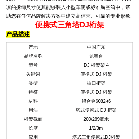
航空箱中，帮
凑的拆卸尺寸使其能够装入小型车辆或标准
助您在任何
中建立高信誉、可靠的专业形象
品牌解决方案
.
便携式三角塔DJ桁架
产品描述
产地
中国广东
品牌名称
龙舞台
型号
DJ 桁架架 4
关键词
便携式 DJ 桁架
类型
插口桁架
特征
便携式 DJ 桁架
材料
铝合金6082-t6
用法
便携式 DJ 桁架
塔式
桁架截面
200/289毫米
长度
1/2/3m
应用
塔式三角便携式DJ桁架