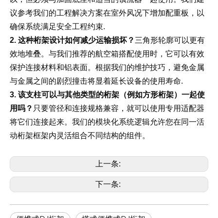
工程解决方案
议参考我们的
在室外风况下增加配重板，以
安全工程约束
确保系统满足
.
2. 这种桁架设计如何减少运输损坏？
三角形轮廓可以更有
航空箱搭配使用时
效地堆叠。与我们推荐的
，它可以有效
连接材料
维护技巧
保护
和铝表面。根据我们的
，避免金属
延长设备的使用寿命
与金属之间的剧烈撞击将显着
.
3. 该支柱可以与其他类型的桁架（例如方形桁架）一起使
用吗？
只要管径和连接规格兼容，就可以使用专用适配器
模块化系统逻辑允许您在同一
将它们连接起来。我们的
活
内灵活组合不同结构的组件
动桁架框架
。
上一条:
下一条: