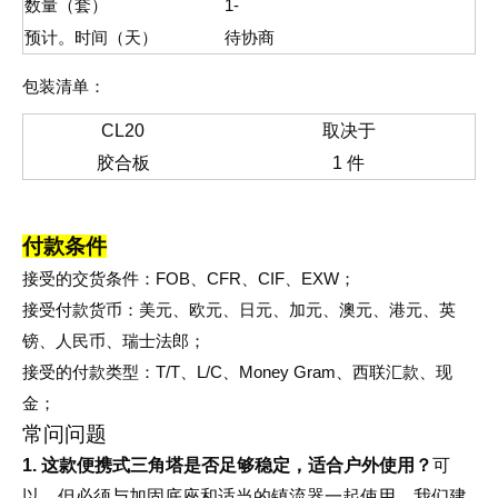
数量（套）
1-
预计。时间（天）
待协商
包装清单：
CL20
取决于
胶合板
1 件
付款条件
接受的交货条件：FOB、CFR、CIF、EXW；
接受付款货币：美元、欧元、日元、加元、澳元、港元、英
镑、人民币、瑞士法郎；
接受的付款类型：T/T、L/C、Money Gram、西联汇款、现
金；
常问问题
1. 这款便携式三角塔是否足够稳定，适合户外使用？
可
以，但必须与加固底座和适当的镇流器一起使用。我们建