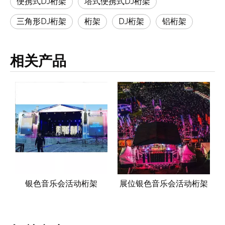
便携式DJ桁架
塔式便携式DJ桁架
三角形DJ桁架
桁架
DJ桁架
铝桁架
相关产品
活动桁架
展位银色音乐会活动桁架
点亮银色音乐会活