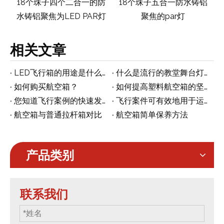
防
18个珠子五合一防水铸铝
18个珠子六合一防水铸铝
灯
聚焦的par灯
聚焦的par灯
相关文章
LED飞行箱的用途是什么？
什么是流行的教堂舞台灯光设置理念
如何购买航空箱？
如何提高塑料航空箱的坚固性
您知道飞行案例的快速发展趋势吗？
飞行案件可有效地用于运输的秘诀
航空箱与普通拉杆箱对比
航空箱简单保养方法
产品类别
联系我们