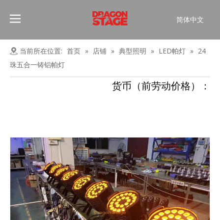
简体中文
Português
Pусский
当前所在位置:
首页
»
店铺
»
典型照明
»
LED帕灯
»
24
Español
珠五合一铸铝帕灯
Français
货币（前劳动价格）：
العربية
English