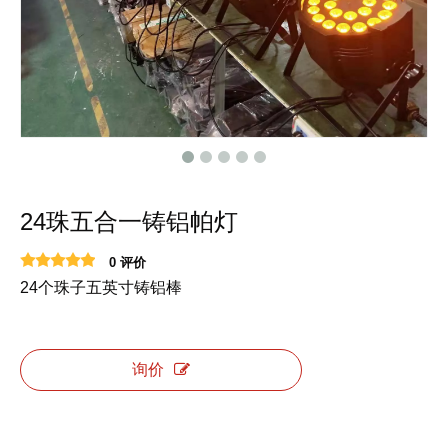
24珠五合一铸铝帕灯
0 评价
24个珠子五英寸铸铝棒
询价