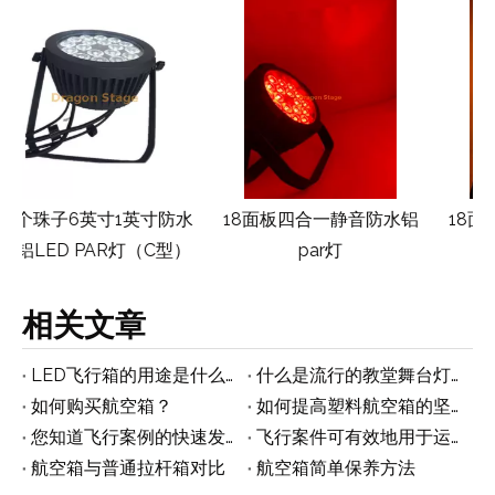
水
18面板四合一静音防水铝
18面板五合一的静音防水
）
par灯
铸铝par灯
相关文章
LED飞行箱的用途是什么？
什么是流行的教堂舞台灯光设置理念
如何购买航空箱？
如何提高塑料航空箱的坚固性
您知道飞行案例的快速发展趋势吗？
飞行案件可有效地用于运输的秘诀
航空箱与普通拉杆箱对比
航空箱简单保养方法