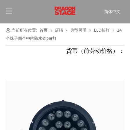
简体中文
Português
Pусский
当前所在位置:
首页
»
店铺
»
典型照明
»
LED帕灯
»
24
Español
个珠子四个中的防水铝par灯
Français
货币（前劳动价格）：
العربية
English