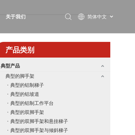
简体中文
关于我们
Português
视频
简短的
Pусский
Español
案
常问问题
证书
产品类别
Français
下载
展览
العربية
典型产品
English
解决方案
消息
典型的脚手架
教堂
联系我们
典型的铝制梯子
典型的铝坡道
典型的铝制工作平台
典型的双脚手架
典型的双脚手架和悬挂梯子
典型的双脚手架与倾斜梯子