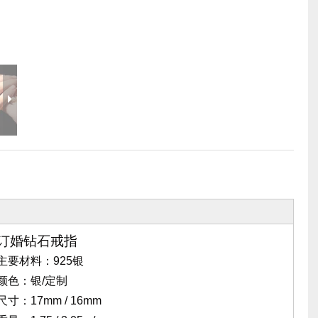
相关舞台产品
派对活动需求
事件需要价格
舞台工具和配件
事件包装盒
飞行案例价格
婚礼珠宝
舞台机械价格
事件帐篷价格
铝制支架价格
典型产品
订婚钻石戒指
主要材料：925银
颜色：银/定制
尺寸：17mm / 16mm