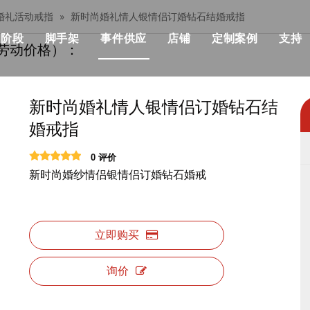
婚礼活动戒指
»
新时尚婚礼情人银情侣订婚钻石结婚戒指
阶段
脚手架
事件供应
店铺
定制案例
支持
劳动价格）：
her桁架
模块化阶段
单个脚手架
流行
模块化舞台价格
建筑与施工
部桁架
快速舞台
铝制脚手架
优点
快速舞台价格
KSA事件解决方
新时尚婚礼情人银情侣订婚钻石结
婚戒指
设计产品清单
管道阶段
可折叠的脚手架
机械
事件级价格
音乐会与活动
0 评价
战士桁架系统
铁阶段
双脚手架与攀登梯子
飞行箱
标准照明桁架价格
非洲活动与聚会
新时尚婚纱情侣银情侣订婚钻石婚戒
架
圆场
用步梯双脚手架
事件帐篷
屋顶桁架价格
俱乐部与婚礼，
正方形舞台
双脚手架与45度梯子
活动表和椅子
桁架相关产品价格
展览及摊位
立即购买
跑道舞台
铝制梯子
事件LED显示
舞台照明价格
询价
户外舞台
铝制工作平台
活动用品
舞台音价