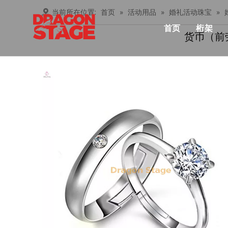
当前所在位置:
首页
»
活动用品
»
婚礼活动珠宝
»
首页
桁架
货币（前
产品中心
Lay
俱乐
桁架
忍者
铝桁