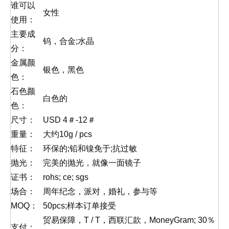
谁可以
女性
使用：
主要成
钨，合金;水晶
分：
金属颜
银色，黑色
色：
石色颜
白色的
色：
尺寸：
USD 4＃-12＃
重量：
大约10g / pcs
特征：
环保的;铅和镍免于;抗过敏
抛光：
完美的抛光，就像一面镜子
证书：
rohs; ce; sgs
场合：
周年纪念，派对，婚礼，参与等
MOQ：
50pcs;样本订单接受
贸易保障，T / T，西联汇款，MoneyGram; 30％
支付：