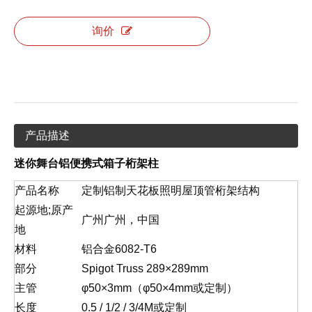
询价
产品描述
迷你舞台铝便携式箱子桁架柱
产品名称
定制铝制天花板照明屋顶管桁架结构
起源地;原产
广州广州，中国
地
材料
铝合金6082-T6
部分
Spigot Truss 289×289mm
主管
φ50×3mm（φ50×4mm或定制）
长度
0.5 / 1/2 / 3/4M或定制