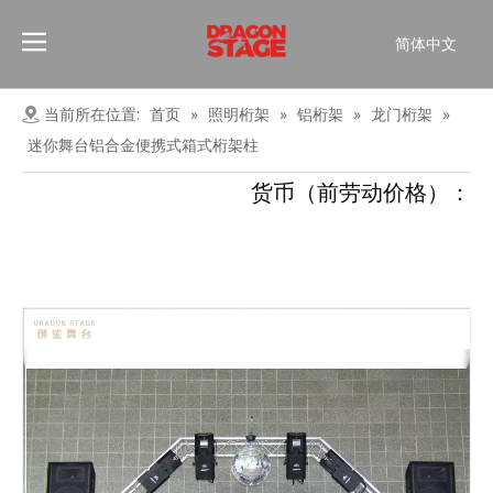
简体中文
Português
Pусский
当前所在位置:
首页
»
照明桁架
»
铝桁架
»
龙门桁架
»
Español
迷你舞台铝合金便携式箱式桁架柱
Français
货币（前劳动价格）：
العربية
English