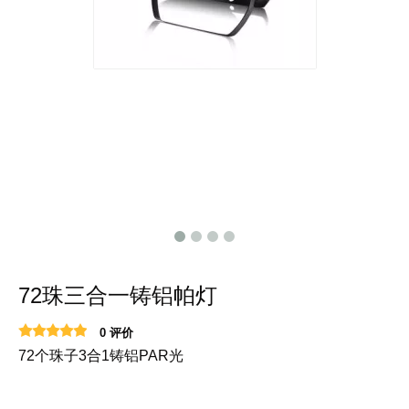
72珠三合一铸铝帕灯
0 评价
72个珠子3合1铸铝PAR光