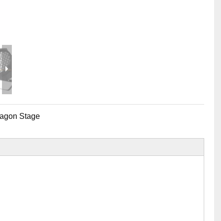
相关舞台产品
派对活动需求
事件需要价格
舞台工具和配件
事件包装盒
飞行案例价格
婚礼珠宝
舞台机械价格
事件帐篷价格
铝制支架价格
agon Stage
典型产品