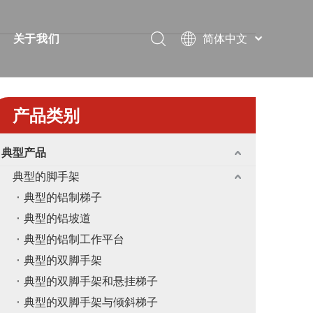
简体中文
关于我们
Português
视频
简短的
Pусский
Español
案
常问问题
证书
产品类别
Français
下载
展览
العربية
典型产品
English
解决方案
消息
典型的脚手架
教堂
联系我们
典型的铝制梯子
典型的铝坡道
典型的铝制工作平台
典型的双脚手架
典型的双脚手架和悬挂梯子
典型的双脚手架与倾斜梯子