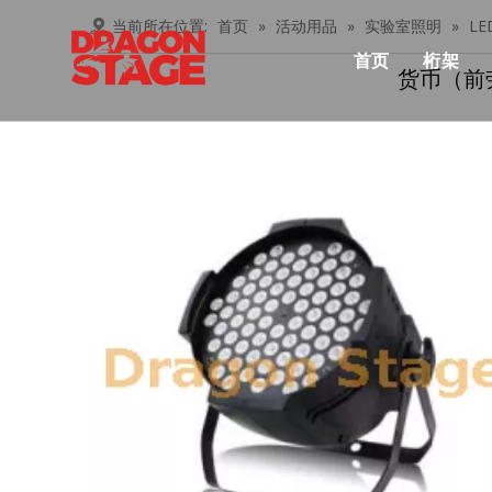
当前所在位置:
首页
»
活动用品
»
实验室照明
»
L
首页
桁架
货币（前
产品中心
Lay
俱乐
桁架
忍者
铝桁