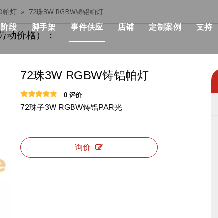
ED帕灯
»
72珠3W RGBW铸铝帕灯
阶段
脚手架
事件供应
店铺
定制案例
支持
劳动价格）：
her桁架
模块化阶段
单个脚手架
流行
模块化舞台价格
建筑与施工
部桁架
快速舞台
铝制脚手架
优点
快速舞台价格
KSA事件解决方
72珠3W RGBW铸铝帕灯
设计产品清单
管道阶段
可折叠的脚手架
机械
事件级价格
音乐会与活动
0 评价
72珠子3W RGBW铸铝PAR光
战士桁架系统
铁阶段
双脚手架与攀登梯子
飞行箱
标准照明桁架价格
非洲活动与聚会
架
圆场
用步梯双脚手架
事件帐篷
屋顶桁架价格
俱乐部与婚礼，
询价
正方形舞台
双脚手架与45度梯子
活动表和椅子
桁架相关产品价格
展览及摊位
跑道舞台
铝制梯子
事件LED显示
舞台照明价格
户外舞台
铝制工作平台
活动用品
舞台音价