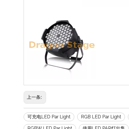
上一条:
可充电LED Par Light
RGB LED Par Light
RGBW LED Par Light
使用LED PAR灯出售