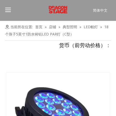
简体中文
Português
Pусский
当前所在位置:
首页
»
店铺
»
典型照明
»
LED帕灯
»
18
Español
个珠子5英寸1防水铸铝LED PAR灯（C型）
Français
货币（前劳动价格）：
العربية
English