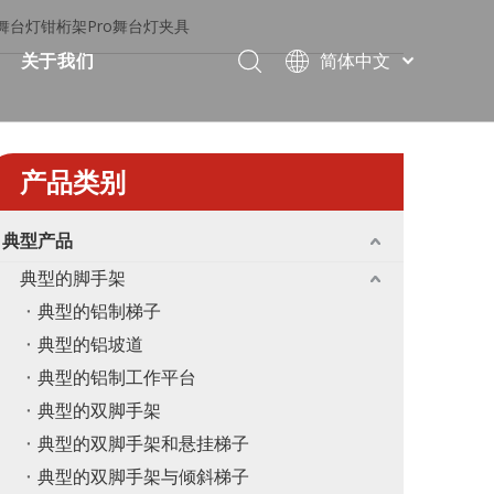
舞台灯钳桁架Pro舞台灯夹具
简体中文
关于我们
Português
视频
简短的
Pусский
Español
案
常问问题
证书
产品类别
Français
下载
展览
العربية
典型产品
English
解决方案
消息
典型的脚手架
教堂
联系我们
典型的铝制梯子
典型的铝坡道
典型的铝制工作平台
典型的双脚手架
典型的双脚手架和悬挂梯子
典型的双脚手架与倾斜梯子