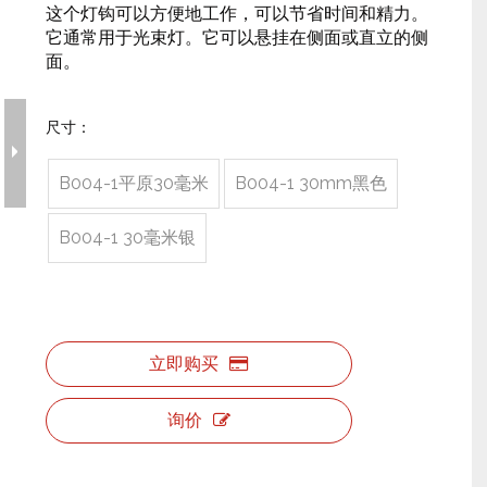
相关舞台产品
派对活动需求
事件需要价格
这个灯钩可以方便地工作，可以节省时间和精力。
它通常用于光束灯。它可以悬挂在侧面或直立的侧
面。
舞台工具和配件
事件包装盒
飞行案例价格
婚礼珠宝
舞台机械价格
尺寸：
事件帐篷价格
B004-1平原30毫米
B004-1 30mm黑色
铝制支架价格
B004-1 30毫米银
典型产品
立即购买
询价