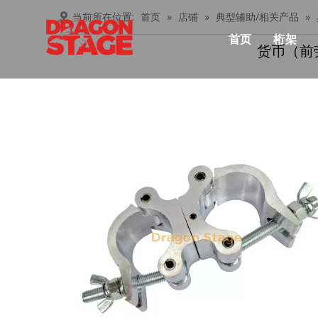
当前所在位置:
首页
»
店铺
»
典型辅助/相关产品
»
首页
桁架
货币（前
产品中心
Lay
俱乐
桁架
忍者
铝桁