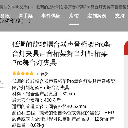
典型的照明夹/钩
»
低调的旋转耦合器声音桁架Pro舞台灯夹具声音桁架
阶段
脚手架
事件供应
店铺
定制案例
支持
劳动价格）：
her桁架
模块化阶段
单个脚手架
流行
模块化舞台价格
建筑与施工
部桁架
快速舞台
铝制脚手架
优点
快速舞台价格
KSA事件解决方
低调的旋转耦合器声音桁架Pro舞
台灯夹具声音桁架舞台灯钳桁架
设计产品清单
管道阶段
可折叠的脚手架
机械
事件级价格
音乐会与活动
Pro舞台灯夹具
战士桁架系统
铁阶段
双脚手架与攀登梯子
飞行箱
标准照明桁架价格
非洲活动与聚会
0 评价
架
圆场
用步梯双脚手架
事件帐篷
屋顶桁架价格
俱乐部与婚礼，
低调的旋转耦合器声音桁架Pro舞台灯夹具声音桁架
舞台灯钳桁架Pro舞台灯夹具
正方形舞台
双脚手架与45度梯子
活动表和椅子
桁架相关产品价格
展览及摊位
材料：铝合金产品宽度：30mm
最大安全负荷：400公斤
跑道舞台
铝制梯子
事件LED显示
舞台照明价格
适用的管道直径：圆管外径40-52mm
颜色和过程：抛光的铝自然色或氧化的黑色0THER
户外舞台
铝制工作平台
活动用品
舞台音价
颜色或表面处理过程可以定制产品高度：126mm产
品重量：0.62kg