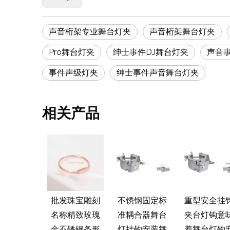
声音桁架专业舞台灯夹
声音桁架舞台灯夹
Pro舞台灯夹
绅士事件DJ舞台灯夹
声音事
事件声级灯夹
绅士事件声音舞台灯夹
相关产品
巧的钩夹舞
批发珠宝雕刻
不锈钢固定标
重型安全挂
灯钩指令舞
名称精致玫瑰
准耦合器舞台
夹台灯钩意
灯钩套件
金不锈钢条形
灯挂钩安装舞
着舞台灯钩