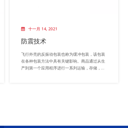
相关舞台产品
派对活动需求
事件需要价格
舞台工具和配件
事件包装盒
飞行案例价格
十一月 14, 2021
婚礼珠宝
舞台机械价格
防震技术
事件帐篷价格
飞行外壳的反振动包装也称为缓冲包装，该包装
铝制支架价格
在各种包装方法中具有关键影响。商品通过从生
产到第一个应用程序进行一系列运输，存储，堆
典型产品
叠，装载和卸载，并将其放置