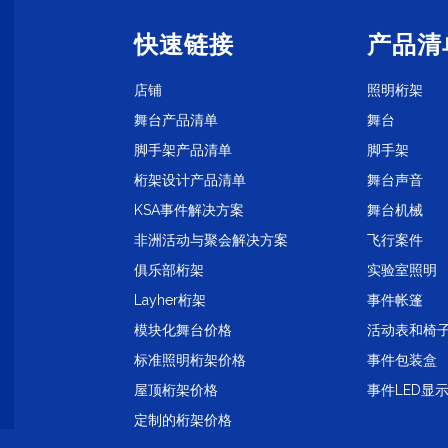
快速链接
产品清
店铺
照明桁架
舞台产品清单
舞台
脚手架产品清单
脚手架
桁架设计产品清单
舞台声音
KSA事件解决方案
舞台机械
非洲活动与聚会解决方案
飞行案件
1
俱乐部桁架
实验室照明
Layher桁架
事件帐篷
模块化舞台价格
活动表和椅
标准照明桁架价格
事件包装盒
屋顶桁架价格
事件LED显
定制的桁架价格