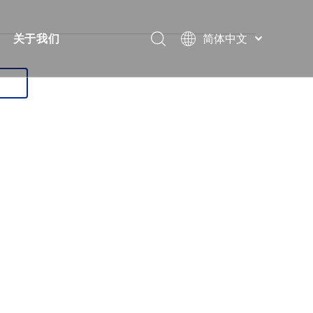
简体中文
关于我们
Português
视频
简短的
Pусский
Español
案
常问问题
证书
Français
下载
展览
العربية
English
解决方案
消息
教堂
联系我们