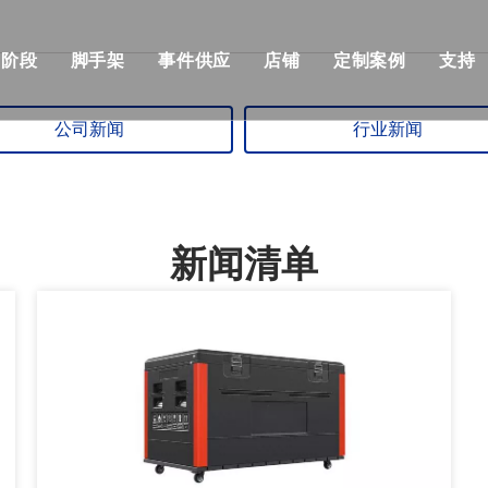
阶段
脚手架
事件供应
店铺
定制案例
支持
her桁架
模块化阶段
单个脚手架
流行
模块化舞台价格
建筑与施工
公司新闻
行业新闻
部桁架
快速舞台
铝制脚手架
优点
快速舞台价格
KSA事件解决方
设计产品清单
管道阶段
可折叠的脚手架
机械
事件级价格
音乐会与活动
新闻清单
战士桁架系统
铁阶段
双脚手架与攀登梯子
飞行箱
标准照明桁架价格
非洲活动与聚会
架
圆场
用步梯双脚手架
事件帐篷
屋顶桁架价格
俱乐部与婚礼，
正方形舞台
双脚手架与45度梯子
活动表和椅子
桁架相关产品价格
展览及摊位
跑道舞台
铝制梯子
事件LED显示
舞台照明价格
户外舞台
铝制工作平台
活动用品
舞台音价