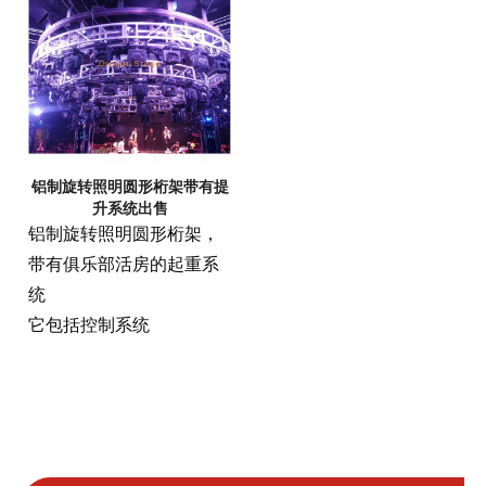
高达1000公斤
器的套件可用
LPL1000：重46公斤，提
升到2000公斤
可靠耐用
带有3年保修
铝制旋转照明圆形桁架带有提
标准IP65保护课
升系统出售
用铝制外壳建造
铝制旋转照明圆形桁架，
方便的
带有俱乐部活房的起重系
统
通过3步驱动和螺旋齿轮安
它包括控制系统
静地操作
简单安装第二刹车
具有多边形设计，可轻松
维护
可作为带飞行案件和控制