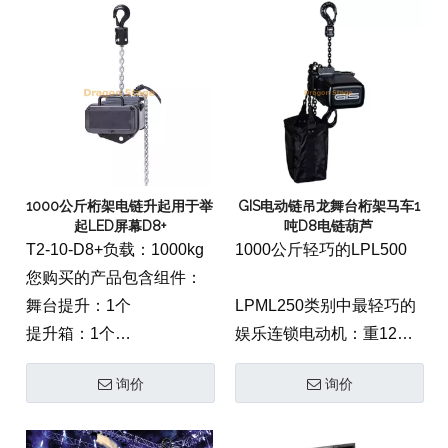
1000公斤桁架电链升起用于举
GIS电动链吊龙舞台桁架马车1
起LED屏幕D8+
吨D8电链葫芦
T2-10-D8+负载：1000kg
1000公斤轻巧的LPL500
您购买的产品包含组件：
舞台提升：1个
LPML250类别中最轻巧的
提升箱：1个
娱乐连锁电动机：重12公
链式脱衣舞娘：1套
斤，提升到500千克
询价
询价
链袋：1个
LPL500：重23公斤，提升
负载链：1个
至1000千克LPL1000：重
电源电缆：1台
46公斤，提升到2000千克