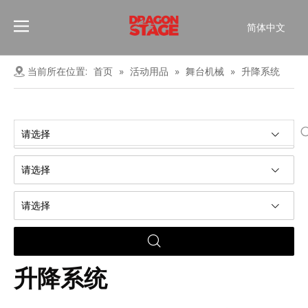
简体中文
Português
Pусский
当前所在位置:
首页
»
活动用品
»
舞台机械
»
升降系统
Español
Français
العربية
请选择
English
请选择
请选择
升降系统