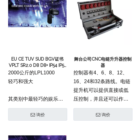
产品质量证书：1 PC
可靠且耐用
操作手册：1 PC
带有3年保修标准IP65保护
班，该保护款用铝制外壳
建造，盖子方便
EU CE TUV SUD BGV证书
舞台公司CNC电链升升器控制
通过3步驱动器和螺旋齿轮
VPLT SR2.0 D8 D8+ IP54 IP55
器
静静地运行，简单安装第
IP65双重电磁制动器台电动机
2000公斤的LPL1000
控制器有4、6、8、12、
电机huist
二刹车具有多边形设计，
轻巧和强大
16、24和32条路线。电链
可轻松维护，可作为套
提升机可以提供直接或低
件，带有飞行箱和控制器
其类别中最轻巧的娱乐连
压控制，并且还可以作为
安静的跑步：带有3步驱动
锁电机
单相控制器作为选项。
器和螺旋齿轮
询价
询价
LPML250：重12公斤，抬
轻松组装第二刹车
起高达500公斤
1个控制器中的8pcs
易于维护的多边形设计
LPL500：重23公斤，抬起
可作为带飞行案件和控制