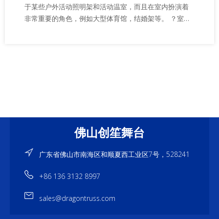
于某些户外活动照明架和活动温室，而且在室内扮演着
非常重要的角色，例如大型体育馆，结婚架等。 ？室内
悬挂式桁架可以用电线悬挂
佛山创笙舞台
广东省佛山市南海区和顺夏西工业区7号，528241
+86 136 3132 8997
sales@dragontruss.com