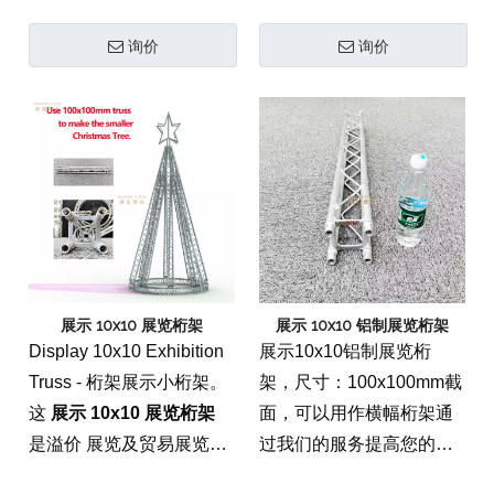
以Privde Car展览桁架信
以提供汽车展览桁架设计
询价
询价
息和汽车展览桁架思路。
和汽车展览桁架创意。
这
铝合金车展车展桁架设
计
是溢价 音乐会和活动舞
台解决方案 专门为汽车行
业打造高影响力、专业的
展示环境而设计。该结构
框架提供了技术上精确且
时尚的基础，旨在支持重
型照明阵列、360 度标牌
展示 10x10 展览桁架
展示 10x10 铝制展览桁架
和品牌元素，同时保持国
Display 10x10 Exhibition
展示10x10铝制展览桁
际车展和豪华车发布所需
Truss - 桁架展示小桁架。
架，尺寸：100x100mm截
的高端美感。
这
展示 10x10 展览桁架
面，可以用作横幅桁架通
是溢价 展览及贸易展览解
过我们的服务提高您的品
决方案 专为高知名度的品
牌知名度
展示 10x10 铝制