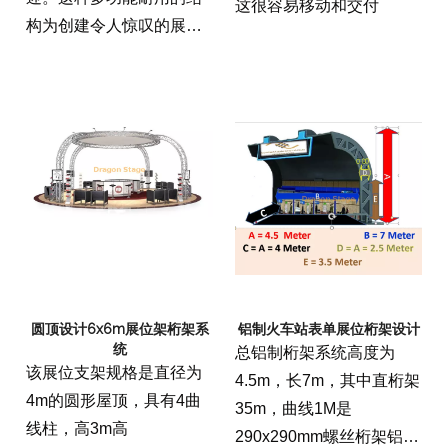
这很容易移动和交付
构为创建令人惊叹的展示
和展览提供了强大的框
架。它轻巧的性质和易于
组装使其成为贸易展览，
会议和其他促销活动的首
选。
圆顶设计6x6m展位架桁架系
铝制火车站表单展位桁架设计
统
总铝制桁架系统高度为
该展位支架规格是直径为
4.5m，长7m，其中直桁架
4m的圆形屋顶，具有4曲
35m，曲线1M是
线柱，高3m高
290x290mm螺丝桁架铝