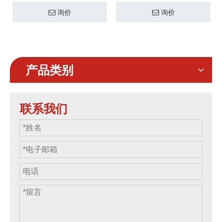
牌激活而设计。这款
展览桁架
。这款多才多艺
询价
询价
10x10 英尺模块化结构由
展览及贸易展览解决方案
高强度 6082-T6 铝制成 活
专为需要风格和力量的专
动桁架 为安装高端照明、
业人士而设计。它由优质
图形和数字显示器提供时
铝材制成，提供先进的 模
产品类别
尚且稳定的框架。
块化设计 确保您的显示屏
始终成为任何高流量活动
的焦点。
联系我们