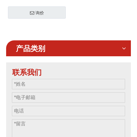
设计图纸铝制装饰展览桁
询价
架，婚纱装饰，户外舞台
桁架设计
产品类别
联系我们