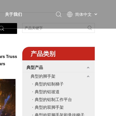
简体中文
关于我们
Português
视频
简短的
Pусский
Español
案
常问问题
证书
Français
下载
展览
العربية
产品类别
rs Truss
English
解决方案
消息
ars
典型产品
教堂
联系我们
典型的脚手架
典型的铝制梯子
典型的铝坡道
典型的铝制工作平台
典型的双脚手架
典型的双脚手架和悬挂梯子