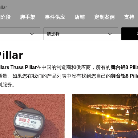
llar
阶段
脚手架
事件供应
店铺
定制案例
支持
her桁架
模块化阶段
单个脚手架
流行
模块化舞台价格
建筑与施工
请选择
部桁架
快速舞台
铝制脚手架
优点
快速舞台价格
KSA事件解决方
illar
设计产品清单
管道阶段
可折叠的脚手架
机械
事件级价格
音乐会与活动
ars Truss Pillar
在中国的制造商和供应商，所有的
舞台铝8 Pilla
战士桁架系统
铁阶段
双脚手架与攀登梯子
飞行箱
标准照明桁架价格
非洲活动与聚会
质量。如果您在我们的产品列表中没有找到您自己的
舞台铝8 Pill
制服务。
架
圆场
用步梯双脚手架
事件帐篷
屋顶桁架价格
俱乐部与婚礼，
正方形舞台
双脚手架与45度梯子
活动表和椅子
桁架相关产品价格
展览及摊位
跑道舞台
铝制梯子
事件LED显示
舞台照明价格
户外舞台
铝制工作平台
活动用品
舞台音价