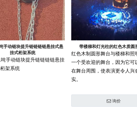
相关舞台产品
派对活动需求
事件需要价格
舞台工具和配件
事件包装盒
飞行案例价格
婚礼珠宝
舞台机械价格
事件帐篷价格
1吨手动链块提升链链链链悬挂式悬
带楼梯和灯光柱的红色木质圆
挂式桁架系统
红色木制圆形舞台与楼梯和照
铝制支架价格
1吨手动链块提升链链链链悬挂
一个受欢迎的舞台，因为它可
式桁架系统
在舞台周围，使表演更令人兴
典型产品
实。
询价