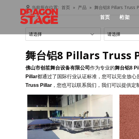
当前所在位置:
首页
»
产品
»
舞台铝8 Pillars Truss Pi
首页
桁架
产品中心
Lay
请选择
请选择
俱乐
舞台铝8 Pillars Truss P
桁架
佛山市创笙舞台设备有限公司
作为专业的
舞台铝8 Pill
忍者
Pillar
都通过了国际行业认证标准，您可以完全放心
Truss Pillar
，您也可以联系我们，我们可以提供定
铝桁