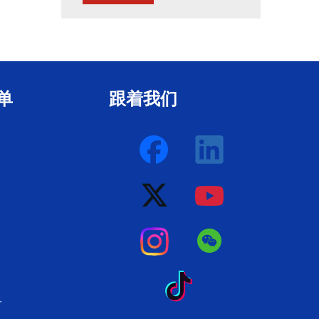
单
跟着我们
子