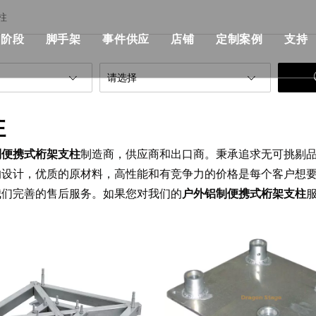
柱
阶段
脚手架
事件供应
店铺
定制案例
支持
her桁架
模块化阶段
单个脚手架
流行
模块化舞台价格
建筑与施工
请选择
部桁架
快速舞台
铝制脚手架
优点
快速舞台价格
KSA事件解决方
柱
设计产品清单
管道阶段
可折叠的脚手架
机械
事件级价格
音乐会与活动
制便携式桁架支柱
制造商，供应商和出口商。秉承追求无可挑剔
战士桁架系统
铁阶段
双脚手架与攀登梯子
飞行箱
标准照明桁架价格
非洲活动与聚会
的设计，优质的原材料，高性能和有竞争力的价格是每个客户想
我们完善的售后服务。如果您对我们的
户外铝制便携式桁架支柱
架
圆场
用步梯双脚手架
事件帐篷
屋顶桁架价格
俱乐部与婚礼，
正方形舞台
双脚手架与45度梯子
活动表和椅子
桁架相关产品价格
展览及摊位
跑道舞台
铝制梯子
事件LED显示
舞台照明价格
户外舞台
铝制工作平台
活动用品
舞台音价