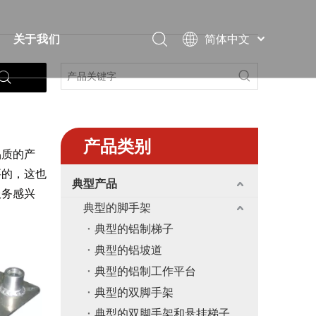
简体中文
关于我们
Português
视频
简短的
Pусский
Español
案
常问问题
证书
Français
下载
展览
العربية
产品类别
品质的产
English
解决方案
消息
要的，这也
典型产品
服务感兴
教堂
联系我们
典型的脚手架
典型的铝制梯子
典型的铝坡道
典型的铝制工作平台
典型的双脚手架
典型的双脚手架和悬挂梯子