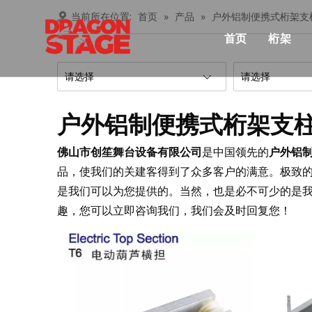
当前所在位置:
首页
»
产品
»
户外铝制便携式桁架支
首页
桁架
产品中心
Lay
请选择
请选择
俱乐
户外铝制便携式桁架支
桁架
佛山市创笙舞台设备有限公司
是中国领先的
户外铝
忍者
品，使我们的关建客得到了众多客户的满意。极致
是我们可以为您提供的。当然，也是必不可少的是
铝桁
趣，您可以立即咨询我们，我们会及时回复您！