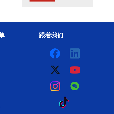
单
跟着我们
子