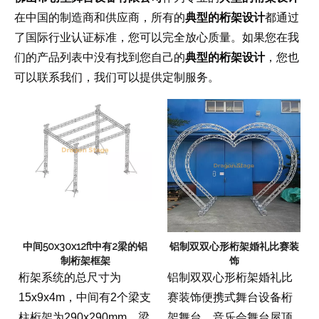
在中国的制造商和供应商，所有的
典型的桁架设计
都通过
了国际行业认证标准，您可以完全放心质量。如果您在我
们的产品列表中没有找到您自己的
典型的桁架设计
，您也
可以联系我们，我们可以提供定制服务。
中间50x30x12ft中有2梁的铝
铝制双双心形桁架婚礼比赛装
制桁架框架
饰
桁架系统的总尺寸为
铝制双双心形桁架婚礼比
15x9x4m，中间有2个梁支
赛装饰便携式舞台设备桁
柱桁架为290x290mm，梁
架舞台，音乐会舞台屋顶