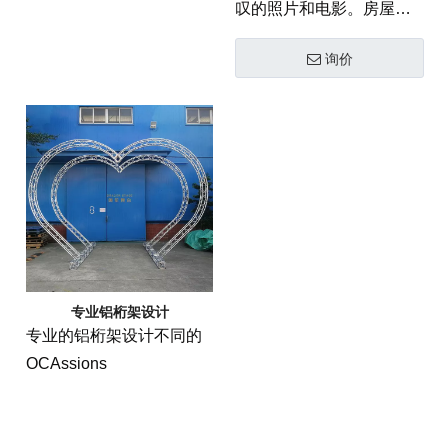
叹的照片和电影。房屋由
筑，但您不想花很多钱？
四个不同的模块由钢桁架
如果是这样，这是您的产
询价
连接。屋顶由三层层压胶
品。这是一个完整的套
合板构成。这座相机塔楼
件，包括组装铝桁架塔楼
旨在采取令人惊叹的照片
所需的一切。该套件包括
和电影。房屋由四个不同
构建塔楼，所有硬件和说
的模块由钢桁架连接。屋
明所需的所有碎片。说明
顶由三层层压胶合板构
易于遵循并包括插图。这
成。这所房子非常适合任
是一个坚固但临时建筑，
何摄影师或摄影师，希望
旨在持续多年。
获得他们家的完美射击。
专业铝桁架设计
专业的铝桁架设计不同的
OCAssions