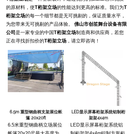
的原材料，使
T桁架立场
的性能达到更高的标准。我们为
T
桁架立场
的每一个细节都是无可挑剔的，保证质量水平，
为您带来无可挑剔的产品体验。
佛山市创笙舞台设备有限
公司
是一家专业的中国
T桁架立场
制造商和供应商，若您
正在寻找折扣价的
T桁架立场
，请立即咨询！
6.5m 重型钢曲柄支架展位帐
LED显示屏幕桁架系统铝制桁
篷 20x20ft
架架4x4m
6.5米重型钢曲柄立场展位
LED显示屏幕桁架系统铝
帐篷20x20尺最大高度为
制桁架架4x4m铝制方形桁