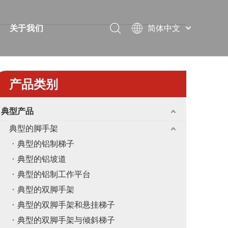
简体中文
关于我们
Português
视频
简短的
Pусский
Español
案
常问问题
证书
产品类别
Français
下载
展览
العربية
典型产品
English
解决方案
消息
典型的脚手架
教堂
联系我们
典型的铝制梯子
典型的铝坡道
典型的铝制工作平台
典型的双脚手架
典型的双脚手架和悬挂梯子
典型的双脚手架与倾斜梯子