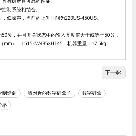
，具有稳定且可靠的性能。
护控制系统相结合。
低噪声，当前的上升时间为220US-450US。
50％，并且开关状态中的输入亮度值大于或等于50％，
：L515×W485×H145，机器重量：17.5kg
下一条:
盒制造商
我附近的数字硅盒子
数字硅盒
价格