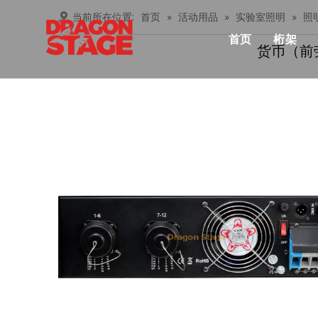
当前所在位置:
首页
»
活动用品
»
实验室照明
»
照
首页
桁架
货币（前
产品中心
Lay
俱乐
桁架
忍者
铝桁