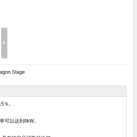
相关舞台产品
派对活动需求
事件需要价格
舞台工具和配件
事件包装盒
飞行案例价格
婚礼珠宝
舞台机械价格
事件帐篷价格
铝制支架价格
agon Stage
典型产品
±5％。
率可以达到8kW。