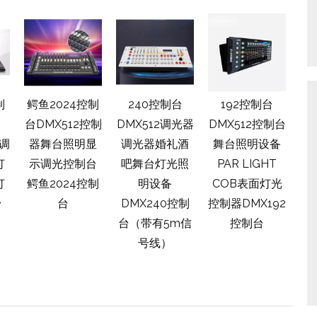
制
鳄鱼2024控制
240控制台
192控制台
S-
台DMX512控制
DMX512调光器
DMX512控制台
夹
摸调
器舞台照明显
调光器婚礼酒
舞台照明设备
夹
灯
示调光控制台
吧舞台灯光照
PAR LIGHT
6
灯
鳄鱼2024控制
明设备
COB表面灯光
5
台
台
DMX240控制
控制器DMX192
5
台（带有5m信
控制台
号线）