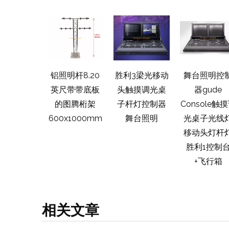
制铝制表演
铝照明杆8.20
胜利3梁光移动
舞台照明控
术星桁架用
英尺带带底板
头触摸调光桌
器gude
活动舞台照
的图腾桁架
子杆灯控制器
Console触
桁架系统用
600x1000mm
舞台照明
光桌子光线
活动音乐会
移动头灯杆
胜利1控制
+飞行箱
相关文章