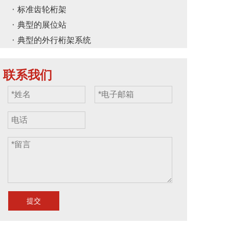
标准齿轮桁架
典型的展位站
典型的外行桁架系统
联系我们
Quick钻机夹
supaclamps
事件灯的快速
夹快速触发
for事件灯的超
易于夹具材
材料材料：
级夹具材料：
料：6061
061 SWL：
ADC12 SWL：
SWL：25公斤
0kg管：48-
15kg管：30-
管：48-51mm
1mm kg：
51mm kg：
kg：0.189kg
0.27kg
0.5kg
提交