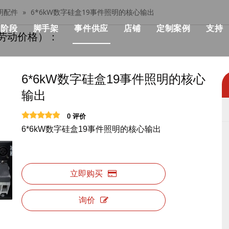
明配件
»
6*6kW数字硅盒19事件照明的核心输出
阶段
脚手架
事件供应
店铺
定制案例
支持
劳动价格）：
her桁架
模块化阶段
单个脚手架
流行
模块化舞台价格
建筑与施工
部桁架
快速舞台
铝制脚手架
优点
快速舞台价格
KSA事件解决方
6*6kW数字硅盒19事件照明的核心
输出
设计产品清单
管道阶段
可折叠的脚手架
机械
事件级价格
音乐会与活动
0 评价
战士桁架系统
铁阶段
双脚手架与攀登梯子
飞行箱
标准照明桁架价格
非洲活动与聚会
6*6kW数字硅盒19事件照明的核心输出
架
圆场
用步梯双脚手架
事件帐篷
屋顶桁架价格
俱乐部与婚礼，
正方形舞台
双脚手架与45度梯子
活动表和椅子
桁架相关产品价格
展览及摊位
立即购买
跑道舞台
铝制梯子
事件LED显示
舞台照明价格
询价
户外舞台
铝制工作平台
活动用品
舞台音价