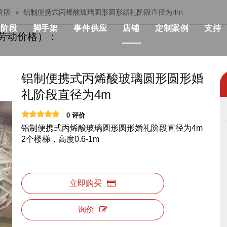
阶段
»
铝制便携式丙烯酸玻璃圆形圆形婚礼阶段直径为4m
阶段
脚手架
事件供应
店铺
定制案例
支持
劳动价格）：
her桁架
模块化阶段
单个脚手架
流行
模块化舞台价格
建筑与施工
部桁架
快速舞台
铝制脚手架
优点
快速舞台价格
KSA事件解决方
铝制便携式丙烯酸玻璃圆形圆形婚
礼阶段直径为4m
设计产品清单
管道阶段
可折叠的脚手架
机械
事件级价格
音乐会与活动
0 评价
战士桁架系统
铁阶段
双脚手架与攀登梯子
飞行箱
标准照明桁架价格
非洲活动与聚会
铝制便携式丙烯酸玻璃圆形圆形婚礼阶段直径为4m
2个楼梯，高度0.6-1m
架
圆场
用步梯双脚手架
事件帐篷
屋顶桁架价格
俱乐部与婚礼，
正方形舞台
双脚手架与45度梯子
活动表和椅子
桁架相关产品价格
展览及摊位
立即购买
跑道舞台
铝制梯子
事件LED显示
舞台照明价格
询价
户外舞台
铝制工作平台
活动用品
舞台音价