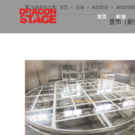
当前所在位置:
首页
»
店铺
»
典型阶段
»
典型的圆
首页
桁架
货币（前
产品中心
Lay
俱乐
桁架
忍者
铝桁