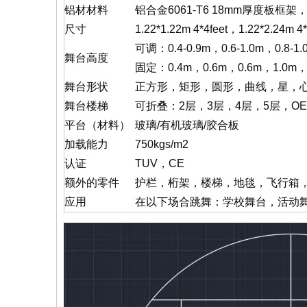
铝材材料
铝合金6061-T6 18mm厚度板框架
尺寸
1.22*1.22m 4*4feet，1.22*2.24m 
可调：0.4-0.9m，0.6-1.0m，0.8-1
舞台高度
固定：0.4m，0.6m，0.6m，1.0m
舞台形状
正方形，矩形，圆形，曲线，星，心
舞台楼梯
可折叠：2层，3层，4层，5层，OE
平台（材料）
玻璃/有机玻璃/胶合板
加载能力
750kgs/m2
认证
TUV，CE
额外的零件
护栏，桁架，楼梯，地毯，飞行箱，
应用
在以下场合跳舞：学校舞台，活动