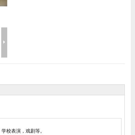
相关舞台产品
派对活动需求
事件需要价格
舞台工具和配件
事件包装盒
飞行案例价格
婚礼珠宝
舞台机械价格
事件帐篷价格
铝制支架价格
典型产品
，学校表演，戏剧等。