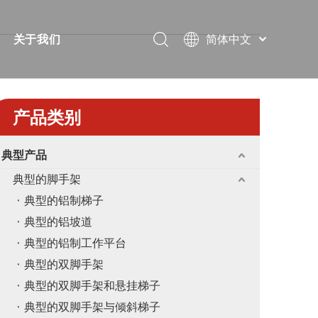
简体中文
关于我们
Português
视频
简短的
Pусский
Español
案
常问问题
证书
产品类别
Français
下载
展览
العربية
典型产品
English
解决方案
消息
典型的脚手架
教堂
联系我们
典型的铝制梯子
典型的铝坡道
典型的铝制工作平台
典型的双脚手架
典型的双脚手架和悬挂梯子
典型的双脚手架与倾斜梯子