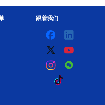
单
跟着我们
子
示