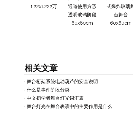
礼游泳玻璃
1.22x1.222万
通道使用方形
式爆炸玻璃
平台 /移动
透明玻璃阶段
台舞台
携式活动玻
60x60cm
60x60cm
丙烯酸阶段
6x6.1m高度
.8-1.2m
相关文章
舞台桁架系统电动葫芦的安全说明
什么是事件阶段分类
中文初学者舞台灯光词汇表
舞台灯光在舞台表演中的主要作用是什么