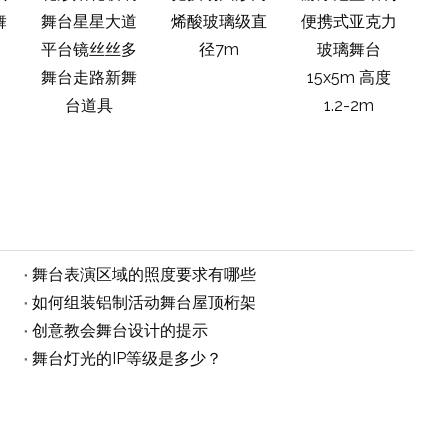
舞
舞台星星大道
烯酸玻璃级直
便携式亚克力
礼
平台镜丝丝多
径7m
玻璃舞台
平
舞台走路新舞
15x5m 高度
池
台道具
1.2-2m
泳
明舞
舞台表演区域的照度要求有哪些
如何组装铝制活动舞台屋顶桁架
创意教会舞台设计的提示
舞台灯光的IP等级是多少？