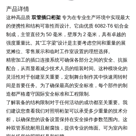
产品详情
这种高品质
双管插口桁架
专为在专业生产环境中实现最大
的便携性和结构可靠性而设计。它由优质 6082-T6 铝合金
制成，主管直径为 50 毫米，壁厚为 2 毫米，具有卓越的
展
强度重量比。其“工字梁”设计是主要考虑空间和重量的
览摊位
、零售展示和临时工作室设置的理想选择。
精密加工的插口连接系统可确保各部分之间的安全、抗振
配合，从而显着减少技术人员的组装时间。这种模块化的
定制舞台制作
灵活性对于创建至关重要，
其中快速周转时
间是首要任务。为了确保最高的安全标准，每个部件的制
安全标准和工程限制
造都严格遵守国际
.
了解装备的结构限制对于任何活动的成功都至关重要。我
照明桁架可以承受多少重量的技术分
们建议您查看我们对
析
，以确保您的设备设置保持在安全操作参数范围内。这
可为室内和
种双管系统耐用且耐腐蚀，提供专业的饰面。