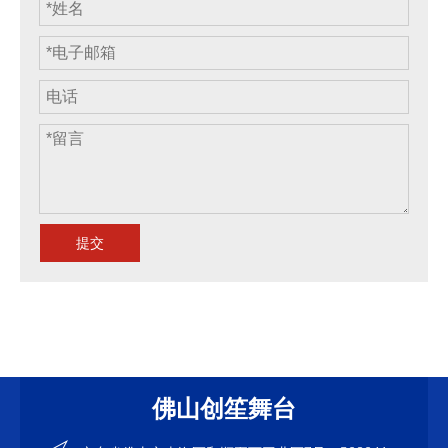
提交
佛山创笙舞台