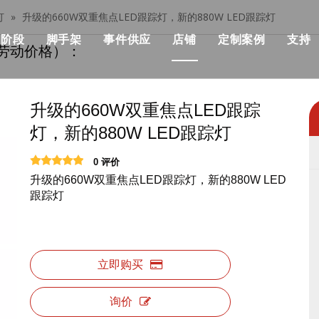
灯
»
升级的660W双重焦点LED跟踪灯，新的880W LED跟踪灯
阶段
脚手架
事件供应
店铺
定制案例
支持
劳动价格）：
her桁架
模块化阶段
单个脚手架
流行
模块化舞台价格
建筑与施工
部桁架
快速舞台
铝制脚手架
优点
快速舞台价格
KSA事件解决方
升级的660W双重焦点LED跟踪
灯，新的880W LED跟踪灯
设计产品清单
管道阶段
可折叠的脚手架
机械
事件级价格
音乐会与活动
0 评价
战士桁架系统
铁阶段
双脚手架与攀登梯子
飞行箱
标准照明桁架价格
非洲活动与聚会
升级的660W双重焦点LED跟踪灯，新的880W LED
跟踪灯
架
圆场
用步梯双脚手架
事件帐篷
屋顶桁架价格
俱乐部与婚礼，
正方形舞台
双脚手架与45度梯子
活动表和椅子
桁架相关产品价格
展览及摊位
跑道舞台
铝制梯子
事件LED显示
舞台照明价格
立即购买
户外舞台
铝制工作平台
活动用品
舞台音价
询价