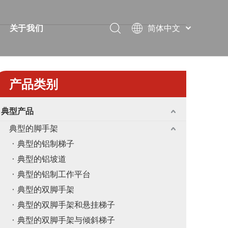
简体中文
关于我们
Português
视频
简短的
Pусский
Español
案
常问问题
证书
产品类别
Français
下载
展览
العربية
典型产品
English
解决方案
消息
典型的脚手架
教堂
联系我们
典型的铝制梯子
典型的铝坡道
典型的铝制工作平台
典型的双脚手架
典型的双脚手架和悬挂梯子
典型的双脚手架与倾斜梯子