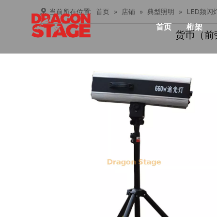
当前所在位置:
首页
»
店铺
»
典型照明
»
LED频闪
首页
桁架
货币（前
产品中心
Lay
俱乐
桁架
忍者
铝桁