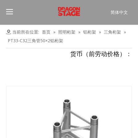
简体中文
Português
Pусский
当前所在位置:
首页
»
照明桁架
»
铝桁架
»
三角桁架
»
Español
PT33-C32三角管50×2铝桁架
Français
货币（前劳动价格）：
العربية
English