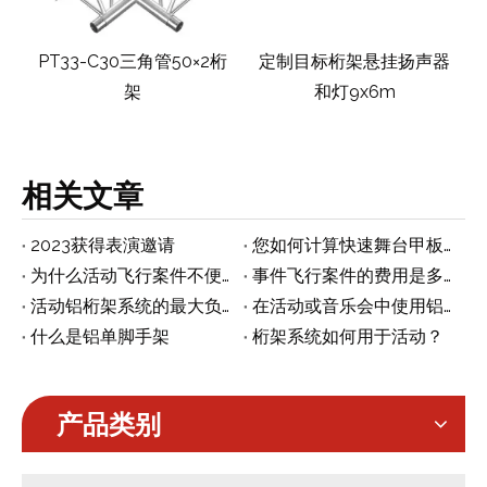
管
PT33-C30三角管50×2桁
定制目标桁架悬挂扬声器
架
和灯9x6m
相关文章
2023获得表演邀请
您如何计算快速舞台甲板数量？
为什么活动飞行案件不便宜？
事件飞行案件的费用是多少？
活动铝桁架系统的最大负载能力是多少？
在活动或音乐会中使用铝路障有什么优势
什么是铝单脚手架
桁架系统如何用于活动？
产品类别