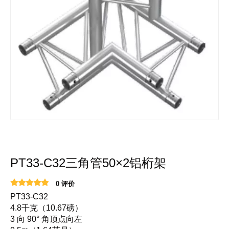
PT33-C32三角管50×2铝桁架
0 评价
PT33-C32
4.8千克（10.67磅）
3 向 90° 角顶点向左