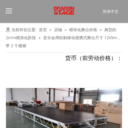
简体中文
Português
Pусский
当前所在位置:
首页
»
店铺
»
模块化舞台价格
»
典型的
Español
2x1m模块化阶段
»
音乐会用铝制移动便携式舞台尺寸 12x5m，
Français
带 2 个楼梯
العربية
货币（前劳动价格）：
English