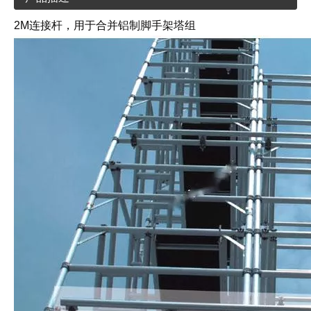
2M连接杆，用于合并铝制脚手架塔组