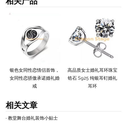
相关产品
不
银色女同性恋情侣首饰，
高品质女士婚礼耳环珠宝
环
女同性恋骄傲承诺婚礼婚
锆石 S925 纯银耳钉婚礼
戒
耳环
相关文章
教堂舞台婚礼装饰小贴士