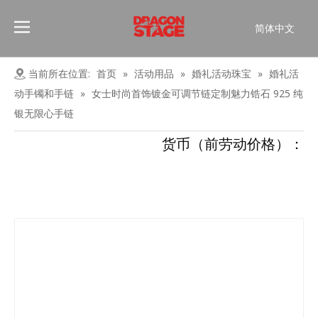
简体中文
Português
Pусский
当前所在位置:
首页
»
活动用品
»
婚礼活动珠宝
»
婚礼活
Español
动手镯和手链
»
女士时尚首饰镀金可调节链定制魅力锆石 925 纯
Français
银无限心手链
العربية
货币（前劳动价格）：
English