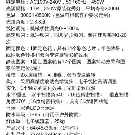
额定电压：AC100V-240V，50 / 60Hz，450W
光源规格：17R，350W原装优秀灯，平均寿命2000H
色温：8000K-8500K（色温可根据客户要求定制）
光束角度：2-3.8度
线性调光：机械线性调光0〜100％
高速频闪：脉冲频闪，同步异步频闪。频闪速度每秒1-20
次
固定颜色：1固定色轮，具有14个彩色芯片，半色效果，
线性颜色转换和双向变速旋转彩虹效果
静态图案：1固定图案轮有17个图案，图案抖动效果和图
案任意定位功能
棱镜：2双层棱镜，可堆叠，双向变速旋转
焦点：采用高精度玻璃光学镜头，电子线性高清调整
雾化：1个独立的雾化效果，光斑柔软自然
水平/垂直：水平扫描角540°（16位精密扫描），垂直扫描
角度270°（16位精密扫描），具有自动返回功能
显示：彩色LCD显示屏
防水等级：IP65（可用于户外防雨）
灯体重：电子镇流器，25kg
产品尺寸：64x45x33cm（1件/件）
包装尺寸：72x46.5x49cm（1件/件）