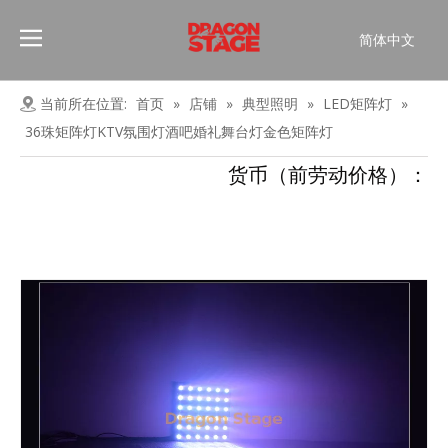
简体中文
Português
Pусский
当前所在位置:
首页
»
店铺
»
典型照明
»
LED矩阵灯
»
Español
36珠矩阵灯KTV氛围灯酒吧婚礼舞台灯金色矩阵灯
Français
货币（前劳动价格）：
العربية
English