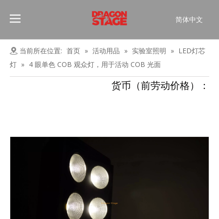
简体中文
Português
Pусский
当前所在位置:
首页
»
活动用品
»
实验室照明
»
LED灯芯
Español
灯
»
4 眼单色 COB 观众灯，用于活动 COB 光面
Français
货币（前劳动价格）：
العربية
English