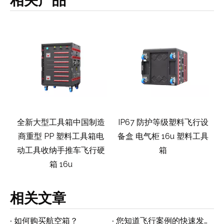
国制造
IP67 防护等级塑料飞行设
Simple Flight 军用硬塑
具箱电
备盒 电气柜 16u 塑料工具
防水防尘保护套12u
飞行硬
箱
相关文章
如何购买航空箱？
您知道飞行案例的快速发展趋势吗？