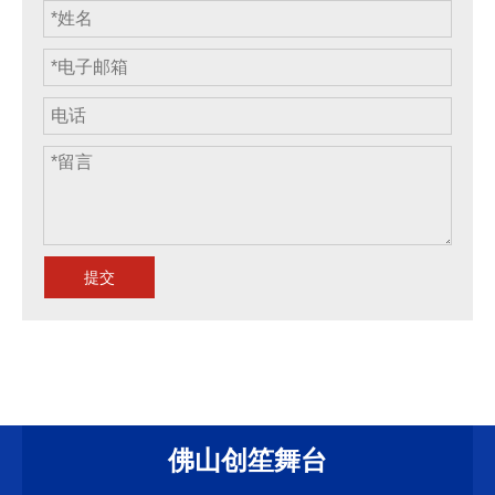
提交
佛山创笙舞台