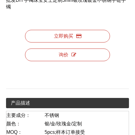
批发DIY手镯珠宝女士定制3mm银玫瑰镀金不锈钢手链手
镯
立即购买
询价
产品描述
主要成分：
不锈钢
颜色：
银/金/玫瑰金/定制
MOQ：
5pcs;样本订单接受