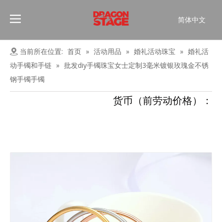
简体中文
Português
Pусский
当前所在位置:
首页
»
活动用品
»
婚礼活动珠宝
»
婚礼活
Español
动手镯和手链
»
批发diy手镯珠宝女士定制3毫米镀银玫瑰金不锈
Français
钢手镯手镯
العربية
货币（前劳动价格）：
English