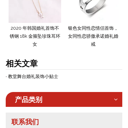
韩国婚礼首饰不
银色女同性恋情侣首饰，
高品质女士婚礼耳
金箍坠珍珠耳环
女同性恋骄傲承诺婚礼婚
锆石 S925 纯银
女
戒
耳环
相关文章
教堂舞台婚礼装饰小贴士
产品类别
联系我们