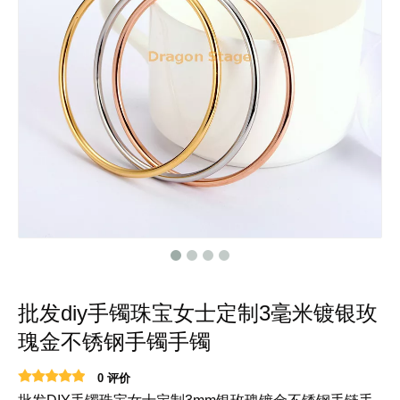
批发diy手镯珠宝女士定制3毫米镀银玫
瑰金不锈钢手镯手镯
0 评价