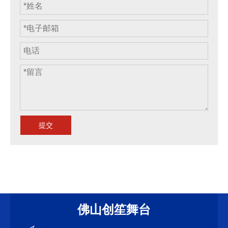
提交
佛山创笙舞台