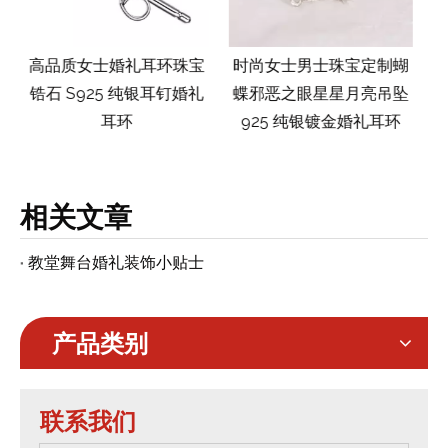
宝
时尚女士男士珠宝定制蝴
时尚简约男士女士素色戒
礼
蝶邪恶之眼星星月亮吊坠
指珠宝无石 8 毫米 18K 金
925 纯银镀金婚礼耳环
结婚手指钛钢戒指
相关文章
教堂舞台婚礼装饰小贴士
产品类别
联系我们