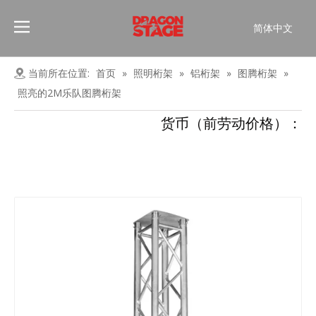
简体中文
Português
Pусский
当前所在位置:
首页
»
照明桁架
»
铝桁架
»
图腾桁架
»
Español
照亮的2M乐队图腾桁架
Français
货币（前劳动价格）：
العربية
English