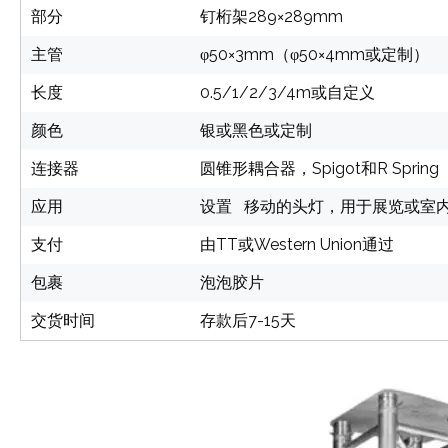
部分
钉桁架289×289mm
主管
φ50×3mm（φ50×4mm或定制）
长度
0.5/1/2/3/4m或自定义
颜色
银或黑色或定制
连接器
圆锥形耦合器，Spigot和R Spring
应用
设置 移动的头灯，用于展览或室
支付
由TT或Western Union通过
包裹
泡泡胶片
交货时间
存款后7-15天