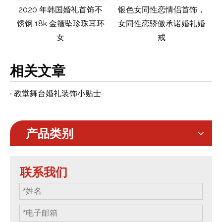
2020 年韩国婚礼首饰不
银色女同性恋情侣首饰，
高品质
锈钢 18k 金箍坠珍珠耳环
女同性恋骄傲承诺婚礼婚
锆石 S
女
戒
相关文章
教堂舞台婚礼装饰小贴士
产品类别
联系我们