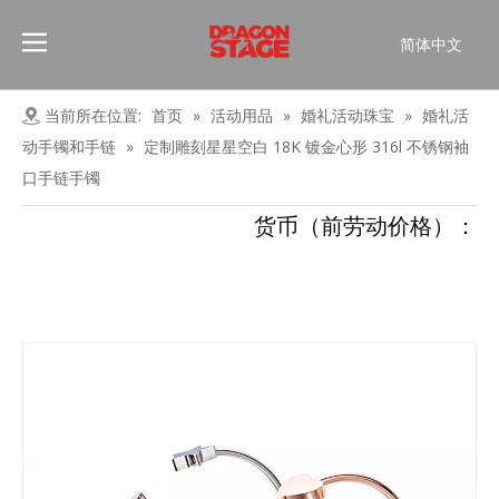
简体中文
Português
Pусский
当前所在位置:
首页
»
活动用品
»
婚礼活动珠宝
»
婚礼活
Español
动手镯和手链
»
定制雕刻星星空白 18K 镀金心形 316l 不锈钢袖
Français
口手链手镯
العربية
货币（前劳动价格）：
English