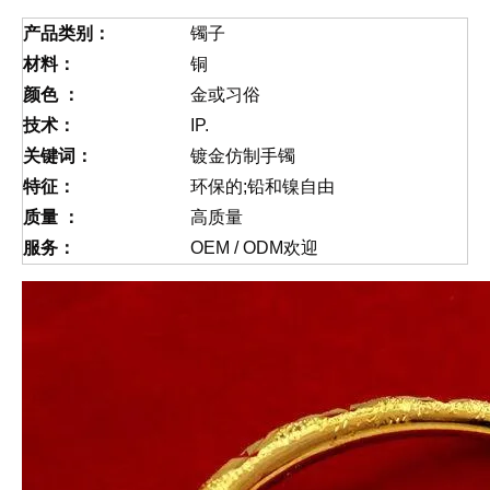
产品类别：
镯子
材料：
铜
颜色 ：
金或习俗
技术：
IP.
关键词：
镀金仿制手镯
特征：
环保的;铅和镍自由
质量 ：
高质量
服务：
OEM / ODM欢迎