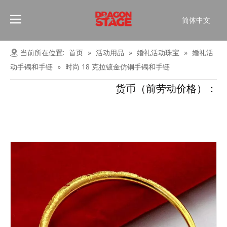
简体中文
Português
Pусский
当前所在位置:
首页
»
活动用品
»
婚礼活动珠宝
»
婚礼活
Español
动手镯和手链
»
时尚 18 克拉镀金仿铜手镯和手链
Français
货币（前劳动价格）：
العربية
English