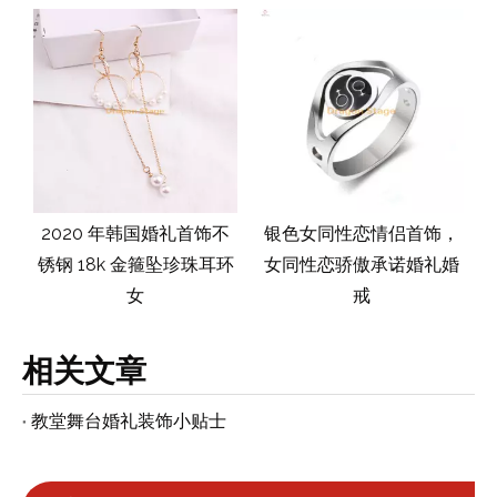
2020 年韩国婚礼首饰不
银色女同性恋情侣首饰，
高品质
锈钢 18k 金箍坠珍珠耳环
女同性恋骄傲承诺婚礼婚
锆石 S
女
戒
相关文章
教堂舞台婚礼装饰小贴士